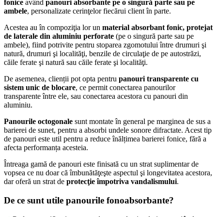
fonice
având
panouri absorbante pe o singură parte sau pe
ambele
, personalizate cerinţelor fiecărui client în parte.
Acestea au în compoziţia lor un
material absorbant fonic, protejat
de laterale din aluminiu perforate
(pe o singură parte sau pe
ambele), fiind potrivite pentru stoparea zgomotului între drumuri şi
natură, drumuri şi localităţi, benzile de circulaţie de pe autostrăzi,
căile ferate şi natură sau căile ferate şi localităţi.
De asemenea, clienții pot opta pentru
panouri transparente cu
sistem unic de blocare
, ce permit conectarea panourilor
transparente între ele, sau conectarea acestora cu panouri din
aluminiu.
Panourile octogonale
sunt montate în general pe marginea de sus a
barierei de sunet, pentru a absorbi undele sonore difractate. Acest tip
de panouri este util pentru a reduce înălțimea barierei fonice, fără a
afecta performanța acesteia.
Întreaga gamă de panouri este finisată cu un strat suplimentar de
vopsea ce nu doar că îmbunătăţeşte aspectul şi longevitatea acestora,
dar oferă un strat de
protecţie împotriva vandalismului
.
De ce sunt utile panourile fonoabsorbante?