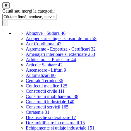
Caută sau mergi la categorii:
Abrazive - Sudura
46
Acoperisuri si tigle - Cosuri de fum
58
Aer Conditionat
47
Agremente - Expertize - Certificari
32
Amenajari interioare si exterioare
253
Arhitectura si Proiectare
44
Articole Sanitare
42
Ascensoare - Lifturi
9
Automatizari
80
Centrale Termice
36
Confectii metalice
125
Constructii civile
111
Constructii imobiliare noi
38
Constructii industriale
140
Constructii servicii
165
Curatenie
31
Dezinsectie si deratizare
17
Dezumidificare in constructii
15
Echipamente si utilaje industriale
151