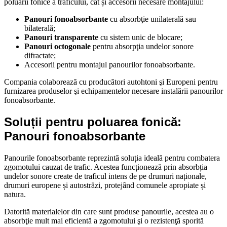
poluării fonice a traficului, cât și accesorii necesare montajului:
Panouri fonoabsorbante
cu absorbţie unilaterală sau
bilaterală;
Panouri transparente
cu sistem unic de blocare;
Panouri
octogonale
pentru absorpţia undelor sonore
difractate;
Accesorii pentru montajul panourilor fonoabsorbante.
Compania colaborează cu producători autohtoni şi Europeni pentru
furnizarea produselor şi echipamentelor necesare instalării panourilor
fonoabsorbante.
Soluții pentru poluarea fonică:
Panouri fonoabsorbante
Panourile fonoabsorbante reprezintă soluția ideală pentru combatera
zgomotului cauzat de trafic. Acestea funcționează prin absorbția
undelor sonore create de traficul intens de pe drumuri naționale,
drumuri europene și autostrăzi, protejând comunele apropiate și
natura.
Datorită materialelor din care sunt produse panourile, acestea au o
absorbţie mult mai eficientă a zgomotului şi o rezistenţă sporită