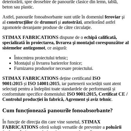
deteriorării, spre deosebire de panourile clasice din lemn, tablă,
beton sau plastic.
Astfel, panourile fonoabsorbante sunt utile în domeniul
feroviar
şi
al
construcţiilor
de
drumuri
şi
autostrăzi
, ameliorând astfel
zgomotele deranjante produse de către circulaţie.
STIMAX FABRICATIONS
dispune de o
echipă calificată,
specializată în proiectarea, livrarea şi montajul corespunzător al
sistemelor antizgomot
, ce asigură:
Întocmirea proiectului tehnic;
Montajul și livrarea barierelor fonice;
Furnizarea produselor necesare proiectului.
STIMAX FABRICATIONS
deține certificatul
ISO
9001:2015
și
ISO 14001:2015
, iar partenerii societății sunt atent
selectați pentru a îndeplini toate standardele de performanță și
conformitate specifice domeniului:
ISO 9001:2015, Certificat CE /
Controlul producției în fabrică, Agrement și aviz tehnic
.
Cum funcționează panourile fonoabsorbante?
În funcţie de direcţia din care vine sunetul,
STIMAX
FABRICATIONS
oferă soluţii versatile de prevenire a
poluării