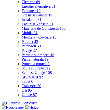
Electrice
89
Energie alternativa
51
Ferestre
110
Gresie si Faianta
19
Instalatii
231
Lacuri si Vopsele
31
Materiale de Constructii
106
Mobila
81
Mocheta - Covoare
16
Parchet
43
Pardoseli
59
Pavaje
27
Perdele si draperii
16
Piatra naturala
19
Protectia muncii
2
Scule si unelte
112
Scule si Utilaje
108
SERVICII
92
Tapet
6
Transport
30
Usi
95
Utilaje
87