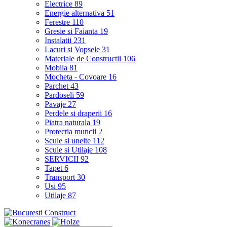
Electrice
89
Energie alternativa
51
Ferestre
110
Gresie si Faianta
19
Instalatii
231
Lacuri si Vopsele
31
Materiale de Constructii
106
Mobila
81
Mocheta - Covoare
16
Parchet
43
Pardoseli
59
Pavaje
27
Perdele si draperii
16
Piatra naturala
19
Protectia muncii
2
Scule si unelte
112
Scule si Utilaje
108
SERVICII
92
Tapet
6
Transport
30
Usi
95
Utilaje
87