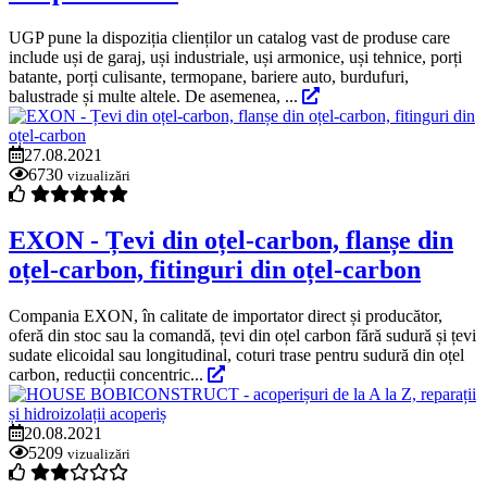
UGP pune la dispoziția clienților un catalog vast de produse care
include uși de garaj, uși industriale, uși armonice, uși tehnice, porți
batante, porți culisante, termopane, bariere auto, burdufuri,
balustrade și multe altele. De asemenea, ...
27.08.2021
6730
vizualizări
EXON - Țevi din oțel-carbon, flanșe din
oțel-carbon, fitinguri din oțel-carbon
Compania EXON, în calitate de importator direct și producător,
oferă din stoc sau la comandă, țevi din oțel carbon fără sudură și țevi
sudate elicoidal sau longitudinal, coturi trase pentru sudură din oțel
carbon, reducții concentric...
20.08.2021
5209
vizualizări