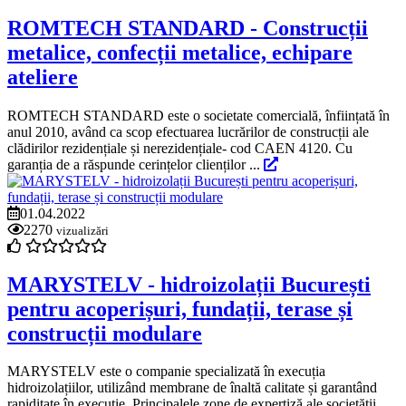
ROMTECH STANDARD - Construcții
metalice, confecții metalice, echipare
ateliere
ROMTECH STANDARD este o societate comercială, înființată în
anul 2010, având ca scop efectuarea lucrărilor de construcții ale
clădirilor rezidențiale și nerezidențiale- cod CAEN 4120. Cu
garanția de a răspunde cerințelor clienților ...
01.04.2022
2270
vizualizări
MARYSTELV - hidroizolații București
pentru acoperișuri, fundații, terase și
construcții modulare
MARYSTELV este o companie specializată în execuția
hidroizolațiilor, utilizând membrane de înaltă calitate și garantând
rapiditate în execuție. Principalele zone de expertiză ale societății