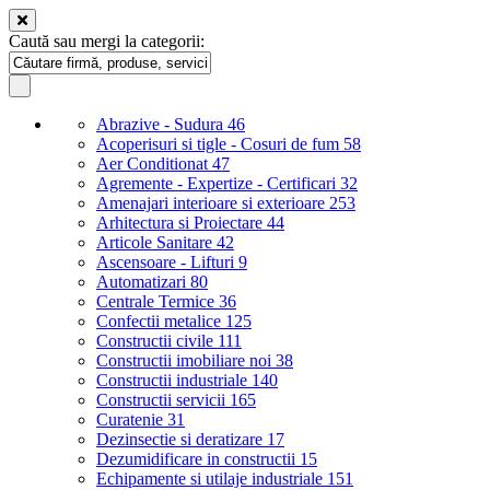
Caută sau mergi la categorii:
Abrazive - Sudura
46
Acoperisuri si tigle - Cosuri de fum
58
Aer Conditionat
47
Agremente - Expertize - Certificari
32
Amenajari interioare si exterioare
253
Arhitectura si Proiectare
44
Articole Sanitare
42
Ascensoare - Lifturi
9
Automatizari
80
Centrale Termice
36
Confectii metalice
125
Constructii civile
111
Constructii imobiliare noi
38
Constructii industriale
140
Constructii servicii
165
Curatenie
31
Dezinsectie si deratizare
17
Dezumidificare in constructii
15
Echipamente si utilaje industriale
151