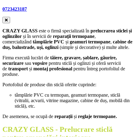
0723423187
CRAZY GLASS
este o firmă specializată în
prelucrarea sticlei și
oglinzilor
și în servicii de
reparaţii
termopane
,
comercializând
tâmplărie PVC
și
geamuri termopane
,
cabine de
duș, balustrade, uși, oglinzi
(simple și decorative) și multe altele.
Firma
execută lucrări de
tăiere, gravare, șablare, găurire,
securizare
sau
vopsire
pentru sticlă și oglinzi
și oferă servicii
de
transport
și
montaj
profesional
pentru întreg portofoliul de
produse.
Portofoliul de produse din sticlă oferite cuprinde:
tâmplărie PVC cu termopan, geamuri termopane, sticlă
(vitralii, acvarii, vitrine magazine, cabine de duș, mobilă din
sticlă), etc.
De asemenea, se ocupă de
reparații
și
reglaje termopane.
CRAZY GLASS
- Prelucrare sticlă