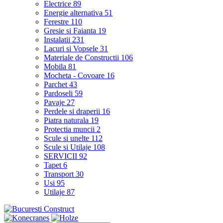
Electrice
89
Energie alternativa
51
Ferestre
110
Gresie si Faianta
19
Instalatii
231
Lacuri si Vopsele
31
Materiale de Constructii
106
Mobila
81
Mocheta - Covoare
16
Parchet
43
Pardoseli
59
Pavaje
27
Perdele si draperii
16
Piatra naturala
19
Protectia muncii
2
Scule si unelte
112
Scule si Utilaje
108
SERVICII
92
Tapet
6
Transport
30
Usi
95
Utilaje
87