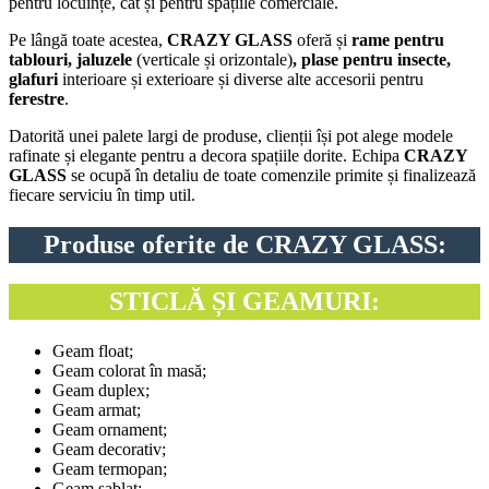
pentru locuințe, cât și pentru spațiile comerciale.
Pe lângă toate acestea,
CRAZY GLASS
oferă și
rame pentru
tablouri, jaluzele
(verticale și orizontale)
, plase pentru insecte,
glafuri
interioare și exterioare și diverse alte accesorii pentru
ferestre
.
Datorită unei palete largi de produse, clienții își pot alege modele
rafinate și elegante pentru a decora spațiile dorite. Echipa
CRAZY
GLASS
se ocupă în detaliu de toate comenzile primite și finalizează
fiecare serviciu în timp util.
Produse oferite de CRAZY GLASS:
STICLĂ ȘI GEAMURI:
Geam float;
Geam colorat în masă;
Geam duplex;
Geam armat;
Geam ornament;
Geam decorativ;
Geam termopan;
Geam șablat;