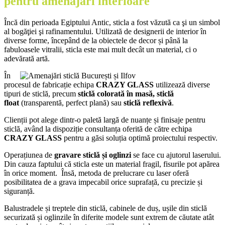
pentru amenajări interioare
Încă din perioada Egiptului Antic, sticla a fost văzută ca şi un simbol
al bogăţiei şi rafinamentului. Utilizată de designerii de interior în
diverse forme, începând de la obiectele de decor și până la
fabuloasele vitralii, sticla este mai mult decât un material, ci o
adevărată artă.
În
procesul de fabricație echipa
CRAZY GLASS
utilizează diverse
tipuri de sticlă, precum
sticlă colorată în masă, sticlă
float
(transparentă, perfect plană)
sau
sticlă reflexivă
.
Clienții pot alege dintr-o paletă largă de nuanțe și finisaje pentru
sticlă, având la dispoziție consultanța oferită de către echipa
CRAZY GLASS
pentru a găsi soluția optimă proiectului respectiv.
Operațiunea de
gravare sticlă și oglinzi
se face cu ajutorul laserului.
Din cauza faptului că sticla este un material fragil, fisurile pot apărea
în orice moment. Însă, metoda de prelucrare cu laser oferă
posibilitatea de a grava impecabil orice suprafață, cu precizie și
siguranță.
Balustradele și treptele din sticlă, cabinele de duș, ușile din sticlă
securizată și oglinzile în diferite modele sunt extrem de căutate atât