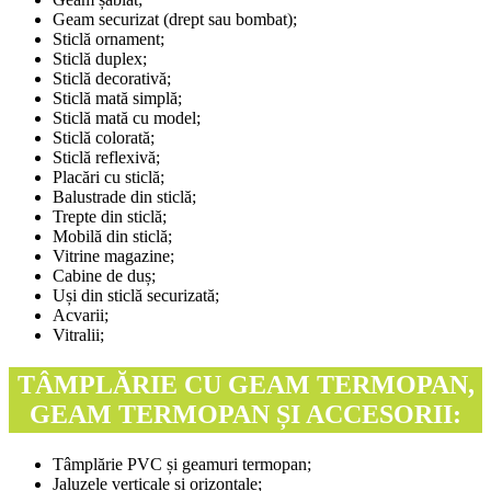
Geam securizat (drept sau bombat);
Sticlă ornament;
Sticlă duplex;
Sticlă decorativă;
Sticlă mată simplă;
Sticlă mată cu model;
Sticlă colorată;
Sticlă reflexivă;
Placări cu sticlă;
Balustrade din sticlă;
Trepte din sticlă;
Mobilă din sticlă;
Vitrine magazine;
Cabine de duș;
Uși din sticlă securizată;
Acvarii;
Vitralii;
TÂMPLĂRIE CU GEAM TERMOPAN,
GEAM TERMOPAN ȘI ACCESORII:
Tâmplărie PVC și geamuri termopan;
Jaluzele verticale și orizontale;