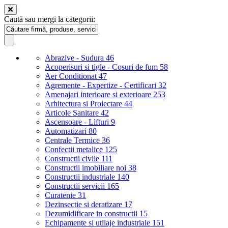
Caută sau mergi la categorii:
Abrazive - Sudura
46
Acoperisuri si tigle - Cosuri de fum
58
Aer Conditionat
47
Agremente - Expertize - Certificari
32
Amenajari interioare si exterioare
253
Arhitectura si Proiectare
44
Articole Sanitare
42
Ascensoare - Lifturi
9
Automatizari
80
Centrale Termice
36
Confectii metalice
125
Constructii civile
111
Constructii imobiliare noi
38
Constructii industriale
140
Constructii servicii
165
Curatenie
31
Dezinsectie si deratizare
17
Dezumidificare in constructii
15
Echipamente si utilaje industriale
151