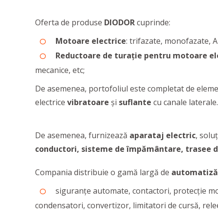
Oferta de produse
DIODOR
cuprinde:
Motoare electrice
: trifazate, monofazate, An
Reductoare de turație pentru motoare el
mecanice, etc;
De asemenea, portofoliul este completat de elem
electrice
vibratoare
și
suflante
cu canale laterale.
De asemenea, furnizează
aparataj electric
, soluț
conductori, sisteme de împământare, trasee d
Compania distribuie o gamă largă de
automatizăr
siguranțe automate, contactori, protecție mo
condensatori, convertizor, limitatori de cursă, relee