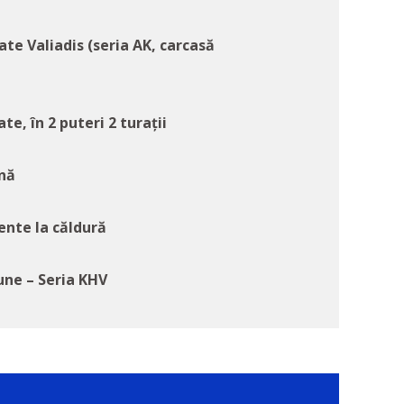
te Valiadis (seria AK, carcasă
te, în 2 puteri 2 turații
ână
ente la căldură
ne – Seria KHV