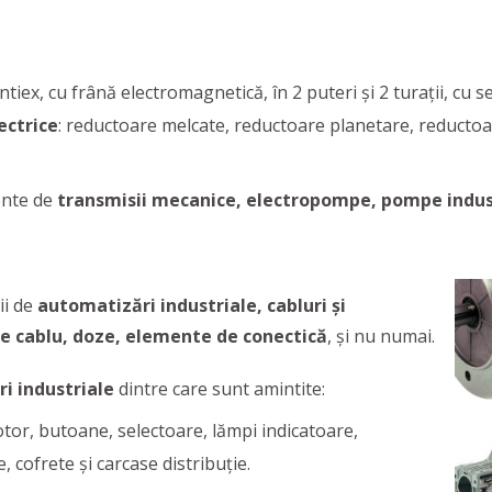
tiex, cu frână electromagnetică, în 2 puteri şi 2 turaţii, cu ser
ectrice
: reductoare melcate, reductoare planetare, reductoar
ente de
transmisii mecanice, electropompe, pompe indus
ii de
automatizări industriale, cabluri și
e cablu, doze, elemente de conectică
, și nu numai.
i industriale
dintre care sunt amintite:
tor, butoane, selectoare, lămpi indicatoare,
, cofrete și carcase distribuție.