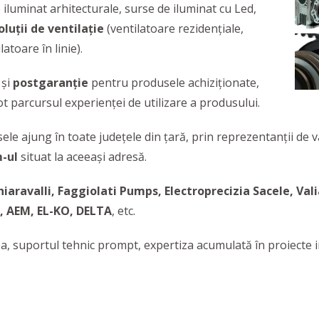
 iluminat arhitecturale, surse de iluminat cu Led,
oluții de ventilație
(ventilatoare rezidențiale,
atoare în linie).
și
postgaranție
pentru produsele achiziționate,
 tot parcursul experienței de utilizare a produsului.
sele ajung în toate județele din țară, prin reprezentanții de v
-ul
situat la aceeași adresă.
hiaravalli, Faggiolati Pumps, Electroprecizia Sacele, Val
l, AEM, EL-KO, DELTA
, etc.
ea, suportul tehnic prompt, expertiza acumulată în proiecte i