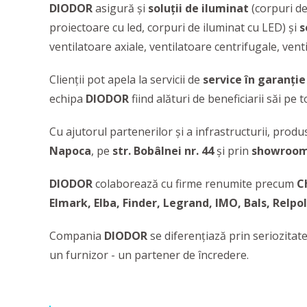
DIODOR
asigură și
soluții de iluminat
(corpuri de
proiectoare cu led, corpuri de iluminat cu LED)
și
s
ventilatoare axiale, ventilatoare centrifugale, ventil
Clienții pot apela la servicii de
service în garanție
echipa
DIODOR
fiind alături de beneficiarii săi pe
Cu ajutorul partenerilor și a infrastructurii, produ
Napoca
, pe
str. Bobâlnei nr. 44
și prin
showroom
DIODOR
colaborează cu firme renumite precum
C
Elmark, Elba, Finder, Legrand, IMO, Bals, Relpo
Compania
DIODOR
se diferențiază prin seriozitat
un furnizor - un partener de încredere.