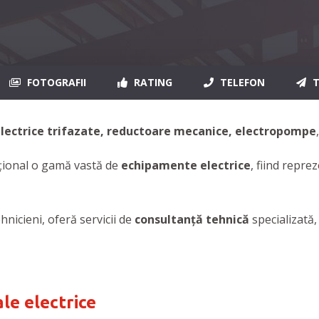
FOTOGRAFII
RATING
TELEFON
T
lectrice trifazate, reductoare mecanice, electropompe
ațional o gamă vastă de
echipamente electrice
, fiind repr
hnicieni, oferă servicii de
consultanță tehnică
specializată
le electrice