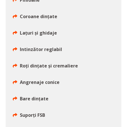
Pinioane
Coroane dințate
Lațuri și ghidaje
Intinzător reglabil
Roți dințate și cremaliere
Angrenaje conice
Bare dințate
Suporți FSB