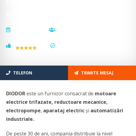
DIODOR - Electrice, aparataj
electric și motoare electrice
actualizat la
vizualizări
26.11.2025
21331
voturi
status
1
actualizat
TELEFON
TRIMITE MESAJ
DIODOR
este un furnizor consacrat de
motoare
electrice trifazate, reductoare mecanice,
electropompe
,
aparataj electric
și
automatizări
industriale.
De peste 30 de ani, compania distribuie la nivel