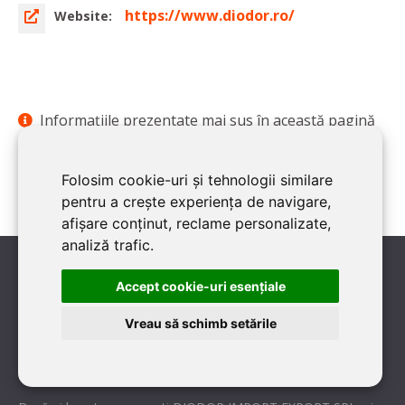
https://www.diodor.ro/
Website:
Informaţiile prezentate mai sus în această pagină
sunt în acord scris cu firma
DIODOR IMPORT EXPORT
SRL
. Pentru orice detalii, contactaţi DIODOR IMPORT
Folosim cookie-uri și tehnologii similare
EXPORT SRL la tel:
0264 449 801
pentru a crește experiența de navigare,
afișare conținut, reclame personalizate,
analiză trafic.
Accept cookie-uri esenţiale
1 VOTURI
Vreau să schimb setările
Ai colaborat cu această firmă?