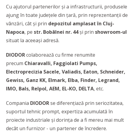
Cu ajutorul partenerilor și a infrastructurii, produsele
ajung în toate județele din țară, prin reprezentanții de
vânzări, cât și prin
depozitul amplasat în Cluj-
Napoca
, pe
str. Bobâlnei nr. 44
și prin
showroom-ul
situat la aceeași adresă.
DIODOR
colaborează cu firme renumite
precum
Chiaravalli, Faggiolati Pumps,
Electroprecizia Sacele, Valiadis, Eaton, Schneider,
Gewiss, Ganz KK, Elmark, Elba, Finder, Legrand,
IMO, Bals, Relpol, AEM, EL-KO, DELTA
, etc.
Compania
DIODOR
se diferențiază prin seriozitatea,
suportul tehnic prompt, expertiza acumulată în
proiecte industriale și dorința de a fi mereu mai mult
decât un furnizor - un partener de încredere.