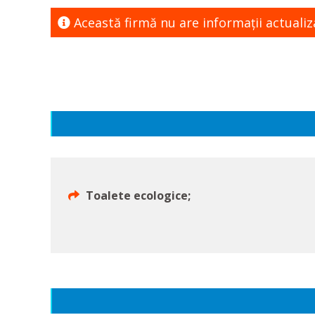
Această firmă nu are informaţii actualiz
Toalete ecologice;