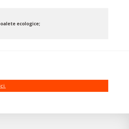
toalete ecologice;
ci.