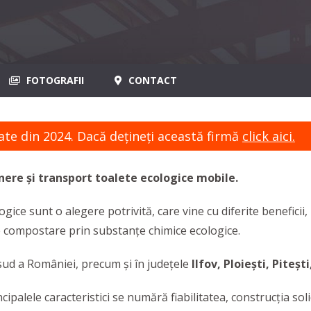
FOTOGRAFII
CONTACT
ate din 2024. Dacă dețineți această firmă
click aici.
inere și transport toalete ecologice mobile.
logice sunt o alegere potrivită, care vine cu diferite benefic
de compostare prin substanțe chimice ecologice.
 sud a României, precum și în județele
Ilfov, Ploiești, Piteșt
cipalele caracteristici se numără fiabilitatea, construcția so