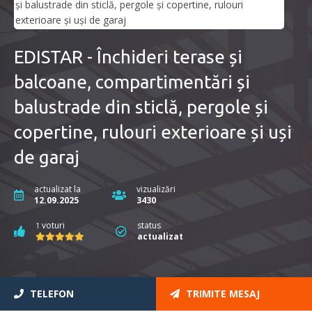
EDISTAR - Închideri terase și
balcoane, compartimentări și
balustrade din sticlă, pergole și
copertine, rulouri exterioare și uși
de garaj
actualizat la
vizualizări
12.09.2025
3430
voturi
status
1
actualizat
TELEFON
TRIMITE MESAJ