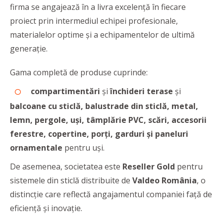
firma se angajează în a livra excelenţă în fiecare
proiect prin intermediul echipei profesionale,
materialelor optime şi a echipamentelor de ultimă
generaţie.
Gama completă de produse cuprinde:
compartimentări
şi
închideri terase
şi
balcoane cu sticlă,
balustrade din sticlă, metal,
lemn,
pergole, uşi, tâmplărie PVC, scări, accesorii
ferestre, copertine, porţi, garduri şi paneluri
ornamentale
pentru uşi.
De asemenea, societatea este
Reseller Gold
pentru
sistemele din sticlă distribuite de
Valdeo România
, o
distincție care reflectă angajamentul companiei față de
eficienţă și inovație.