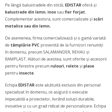
Pe lângă balustradele din sticlă,
EDISTAR
oferă şi
balustrade din lemn
,
inox
sau
fier forjat
.
Complementar acestora, sunt comercializate şi
scări
metalice sau din lemn.
De asemenea, firma comercializează şi o gamă variată
de
tâmplărie PVC
provenită de la furnizori renumiţi
în domeniu, precum SALAMANDER, REHAU şi
RAMPLAST. Alături de acestea, sunt oferite şi accesorii
pentru ferestre precum
rulouri
,
rolete
şi
plase
pentru
insecte
.
Echipa
EDISTAR
este alcătuită exclusiv din personal
specializat în domeniu, ce asigură o execuţie
impecabilă a proiectelor, livrând soluţii durabile,
inovative şi cu un grad ridicat de personalizare. Echipa