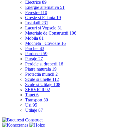
Electrice
89
Energie alternativa
51
Ferestre
110
Gresie si Faianta
19
Instalatii
231
Lacuri si Vopsele
31
Materiale de Constructii
106
Mobila
81
Mocheta - Covoare
16
Parchet
43
Pardoseli
59
Pavaje
27
Perdele si draperii
16
Piatra naturala
19
Protectia muncii
2
Scule si unelte
112
Scule si Utilaje
108
SERVICII
92
Tapet
6
Transport
30
Usi
95
Utilaje
87