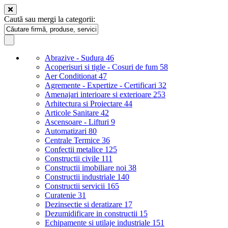
Caută sau mergi la categorii:
Abrazive - Sudura
46
Acoperisuri si tigle - Cosuri de fum
58
Aer Conditionat
47
Agremente - Expertize - Certificari
32
Amenajari interioare si exterioare
253
Arhitectura si Proiectare
44
Articole Sanitare
42
Ascensoare - Lifturi
9
Automatizari
80
Centrale Termice
36
Confectii metalice
125
Constructii civile
111
Constructii imobiliare noi
38
Constructii industriale
140
Constructii servicii
165
Curatenie
31
Dezinsectie si deratizare
17
Dezumidificare in constructii
15
Echipamente si utilaje industriale
151