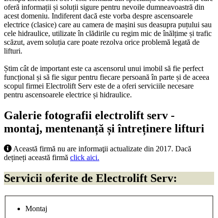
oferă informații și soluții sigure pentru nevoile dumneavoastră din
acest domeniu. Indiferent dacă este vorba despre ascensoarele
electrice (clasice) care au camera de mașini sus deasupra puțului sau
cele hidraulice, utilizate în clădirile cu regim mic de înălțime și trafic
scăzut, avem soluția care poate rezolva orice problemă legată de
lifturi.
Știm cât de important este ca ascensorul unui imobil să fie perfect
funcțional și să fie sigur pentru fiecare persoană în parte și de aceea
scopul firmei Electrolift Serv este de a oferi serviciile necesare
pentru ascensoarele electrice și hidraulice.
Galerie fotografii electrolift serv -
montaj, mentenanță și întreținere lifturi
Această firmă nu are informaţii actualizate din 2017. Dacă
dețineți această firmă
click aici.
Servicii oferite de Electrolift Serv:
Montaj