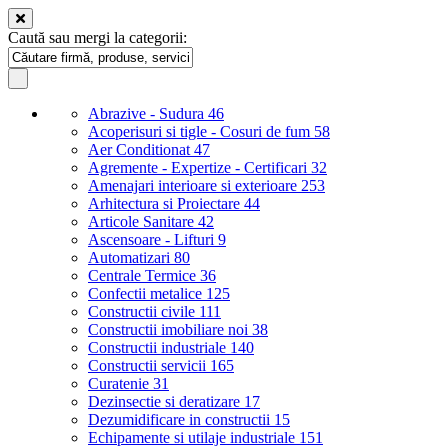
Caută sau mergi la categorii:
Abrazive - Sudura
46
Acoperisuri si tigle - Cosuri de fum
58
Aer Conditionat
47
Agremente - Expertize - Certificari
32
Amenajari interioare si exterioare
253
Arhitectura si Proiectare
44
Articole Sanitare
42
Ascensoare - Lifturi
9
Automatizari
80
Centrale Termice
36
Confectii metalice
125
Constructii civile
111
Constructii imobiliare noi
38
Constructii industriale
140
Constructii servicii
165
Curatenie
31
Dezinsectie si deratizare
17
Dezumidificare in constructii
15
Echipamente si utilaje industriale
151