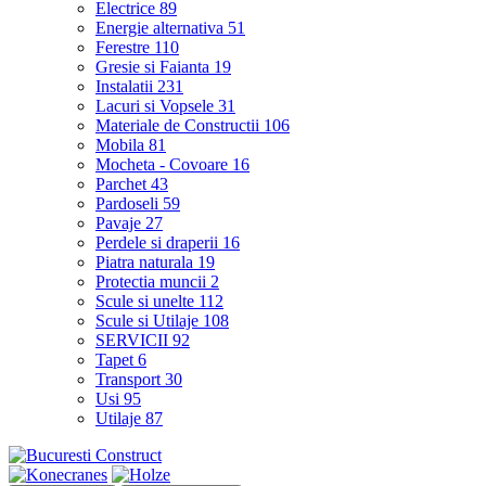
Electrice
89
Energie alternativa
51
Ferestre
110
Gresie si Faianta
19
Instalatii
231
Lacuri si Vopsele
31
Materiale de Constructii
106
Mobila
81
Mocheta - Covoare
16
Parchet
43
Pardoseli
59
Pavaje
27
Perdele si draperii
16
Piatra naturala
19
Protectia muncii
2
Scule si unelte
112
Scule si Utilaje
108
SERVICII
92
Tapet
6
Transport
30
Usi
95
Utilaje
87