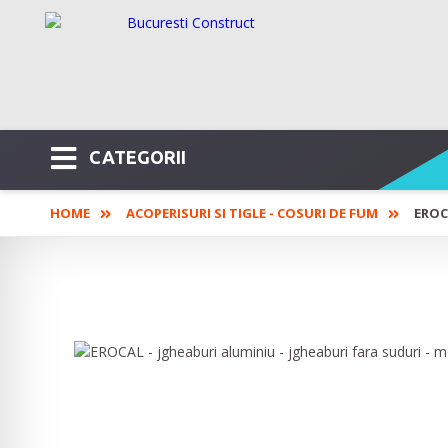
CATEGORII
HOME
ACOPERISURI SI TIGLE - COSURI DE FUM
EROC
EROCAL - jgheaburi aluminiu - jg
jgheaburi - burlane