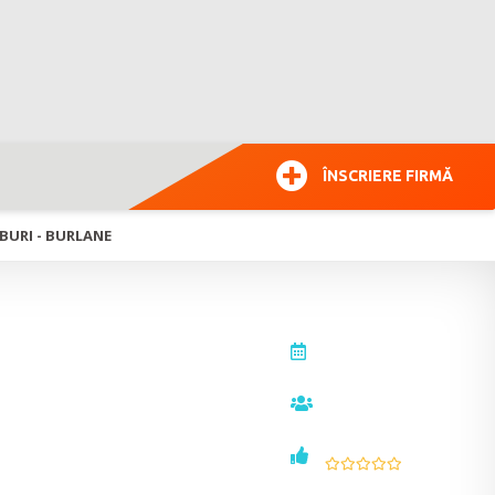
ÎNSCRIERE FIRMĂ
BURI - BURLANE
actualizat la
30.08.2011
vizualizări
7631
voturi
0