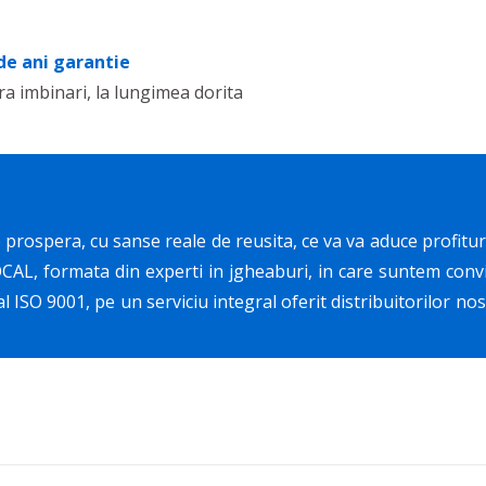
de ani garantie
ra imbinari, la lungimea dorita
 prospera, cu sanse reale de reusita, ce va va aduce profituri 
OCAL, formata din experti in jgheaburi, in care suntem convin
nal ISO 9001, pe un serviciu integral oferit distribuitorilor no