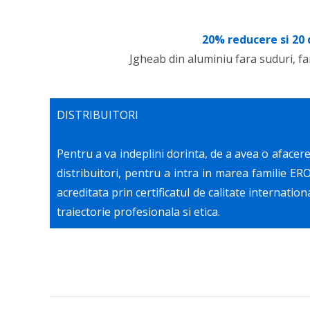
20% reducere si 20 
Jgheab din aluminiu fara suduri, fa
DISTRIBUITORI
Pentru a va indeplini dorinta, de a avea o afacere
distribuitori, pentru a intra in marea familie ER
acreditata prin certificatul de calitate internatio
traiectorie profesionala si etica.