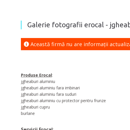
Galerie fotografii erocal - jghea
Această firmă nu are informaţii actualiz
Produse Erocal
:
jgheaburi aluminiu
jgheaburi aluminiu fara imbinari
jgheaburi aluminiu fara suduri
jgheaburi aluminiu cu protector pentru frunze
jgheaburi cupru
burlane
Servicii Erocal
: