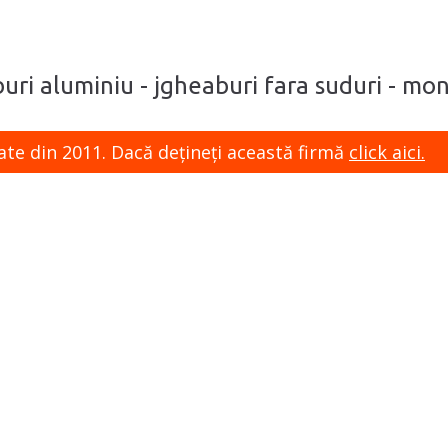
buri aluminiu - jgheaburi fara suduri - mo
ate din 2011. Dacă dețineți această firmă
click aici.