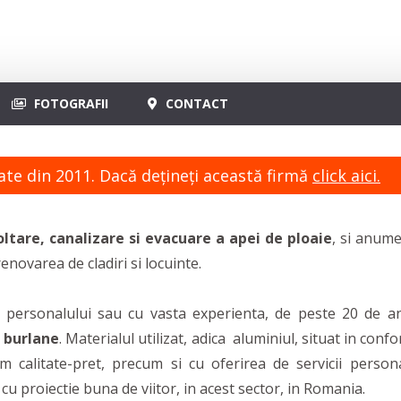
FOTOGRAFII
CONTACT
ate din 2011. Dacă dețineți această firmă
click aici.
ltare, canalizare si evacuare a apei de ploaie
, si anum
 renovarea de cladiri si locuinte.
a personalului sau cu vasta experienta, de peste 20 de ani
i burlane
. Materialul utilizat, adica aluminiul, situat in c
 calitate-pret, precum si cu oferirea de servicii personal
cu proiectie buna de viitor, in acest sector, in Romania.