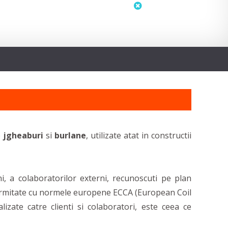
status
neactualizat
e
jgheaburi
si
burlane
, utilizate atat in constructii
, a colaboratorilor externi, recunoscuti pe plan
onformitate cu normele europene ECCA (European Coil
izate catre clienti si colaboratori, este ceea ce