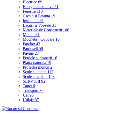
Electrice
89
Energie alternativa
51
Ferestre
110
Gresie si Faianta
19
Instalatii
231
Lacuri si Vopsele
31
Materiale de Constructii
106
Mobila
81
Mocheta - Covoare
16
Parchet
43
Pardoseli
59
Pavaje
27
Perdele si draperii
16
Piatra naturala
19
Protectia muncii
2
Scule si unelte
112
Scule si Utilaje
108
SERVICII
92
Tapet
6
Transport
30
Usi
95
Utilaje
87