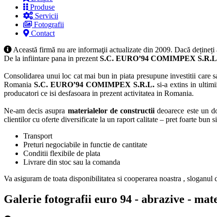
Produse
Servicii
Fotografii
Contact
Această firmă nu are informaţii actualizate din 2009. Dacă dețineți
De la infiintare pana in prezent
S.C. EURO’94 COMIMPEX S.R.L
Consolidarea unui loc cat mai bun in piata presupune investitii care sa
Romania
S.C. EURO’94 COMIMPEX S.R.L.
si-a extins in ultimi
producatori ce isi desfasoara in prezent activitatea in Romania.
Ne-am decis asupra
materialelor de constructii
deoarece este un d
clientilor cu oferte diversificate la un raport calitate – pret foarte bun s
Transport
Preturi negociabile in functie de cantitate
Conditii flexibile de plata
Livrare din stoc sau la comanda
Va asiguram de toata disponibilitatea si cooperarea noastra , sloganul
Galerie fotografii euro 94 - abrazive - mater