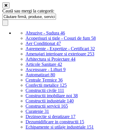
Caută sau mergi la categorii:
Abrazive - Sudura
46
Acoperisuri si tigle - Cosuri de fum
58
Aer Conditionat
47
Agremente - Expertize - Certificari
32
Amenajari interioare si exterioare
253
Arhitectura si Proiectare
44
Articole Sanitare
42
Ascensoare - Lifturi
9
Automatizari
80
Centrale Termice
36
Confectii metalice
125
Constructii civile
111
Constructii imobiliare noi
38
Constructii industriale
140
Constructii servicii
165
Curatenie
31
Dezinsectie si deratizare
17
Dezumidificare in constructii
15
Echipamente si utilaje industriale
151