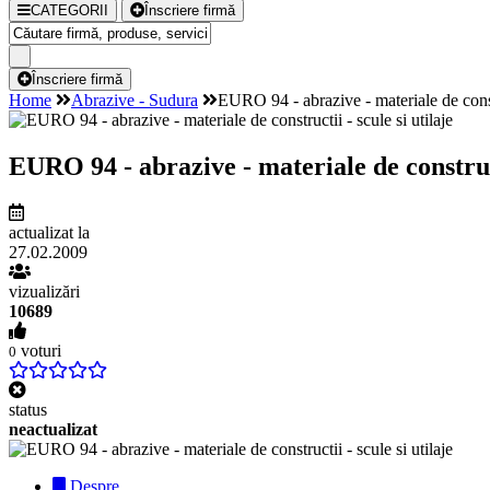
CATEGORII
Înscriere firmă
Înscriere firmă
Home
Abrazive - Sudura
EURO 94 - abrazive - materiale de constr
EURO 94 - abrazive - materiale de constructi
actualizat la
27.02.2009
vizualizări
10689
voturi
0
status
neactualizat
Despre