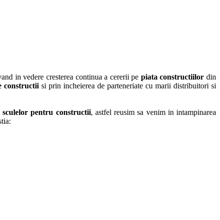
vand in vedere cresterea continua a cererii pe
piata constructiilor
din
e constructii
si prin incheierea de parteneriate cu marii distribuitori si
i sculelor pentru constructii
, astfel reusim sa venim in intampinarea
tia: