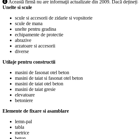
Această firmă nu are informaţii actualizate din 2009. Dacă dețineți
Unelte si scule
scule si accesorii de zidarie si vopsitorie
scule de mana
unelte pentru gradina
echipamente de protectie
abrazive
arzatoare si accesorii
diverse
Utilaje pentru constructii
masini de fasonat otel beton
masini de taiat si fasonat otel beton
masini de taiat otel beton
masini de taiat gresie
elevatoare
betoniere
Elemente de fixare si asamblare
lemn-pal
tabla
metrice
beton