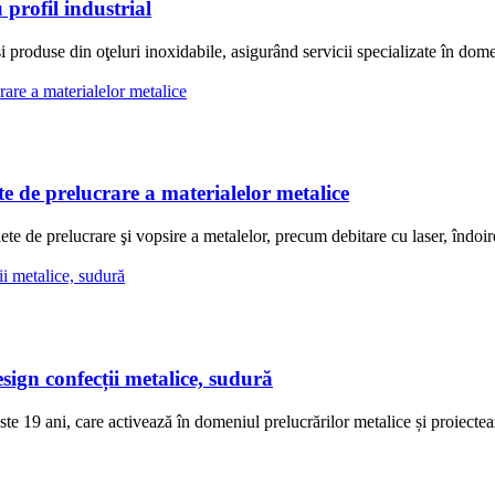
rofil industrial
duse din oţeluri inoxidabile, asigurând servicii specializate în domen
 prelucrare a materialelor metalice
elucrare şi vopsire a metalelor, precum debitare cu laser, îndoire abk
ign confecții metalice, sudură
 ani, care activează în domeniul prelucrărilor metalice și proiectează