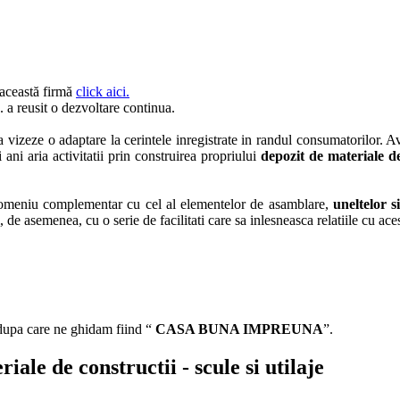
 această firmă
click aici.
. a reusit o dezvoltare continua.
 vizeze o adaptare la cerintele inregistrate in randul consumatorilor. A
i ani aria activitatii prin construirea propriului
depozit de materiale d
omeniu complementar cu cel al elementelor de asamblare,
uneltelor s
i, de asemenea, cu o serie de facilitati care sa inlesneasca relatiile cu aces
 dupa care ne ghidam fiind “
CASA BUNA IMPREUNA
”.
iale de constructii - scule si utilaje