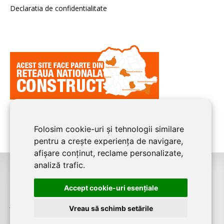
Declaratia de confidentialitate
Folosim cookie-uri și tehnologii similare
pentru a crește experiența de navigare,
afișare conținut, reclame personalizate,
analiză trafic.
©2026
BUCURESTI CONSTRUCT
este un serviciu de promovare online
Accept cookie-uri esenţiale
pentru firme. Proiect digital dezvoltat de
LIVE COMMUNICATIONS SRL
,
J12/4191/2006, RO19492087
Vreau să schimb setările