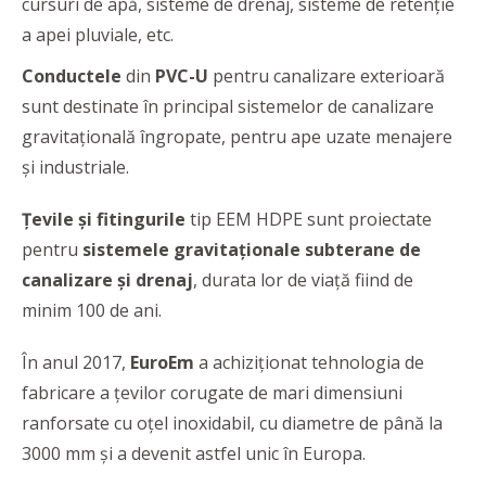
cursuri de apă, sisteme de drenaj, sisteme de retenție
a apei pluviale, etc.
Conductele
din
PVC-U
pentru canalizare exterioară
sunt destinate în principal sistemelor de canalizare
gravitațională îngropate, pentru ape uzate menajere
și industriale.
Țevile și fitingurile
tip EEM HDPE sunt proiectate
pentru
sistemele gravitaționale subterane de
canalizare și drenaj
, durata lor de viață fiind de
minim 100 de ani.
În anul 2017,
EuroEm
a achiziționat tehnologia de
fabricare a țevilor corugate de mari dimensiuni
ranforsate cu oțel inoxidabil, cu diametre de până la
3000 mm și a devenit astfel unic în Europa.