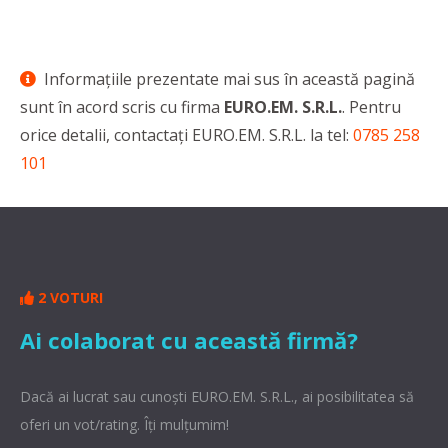
Informaţiile prezentate mai sus în această pagină
sunt în acord scris cu firma
EURO.EM. S.R.L.
. Pentru
orice detalii, contactaţi EURO.EM. S.R.L. la tel:
0785 258
101
2 VOTURI
Ai colaborat cu această firmă?
Dacă ai lucrat sau cunoşti EURO.EM. S.R.L., ai posibilitatea să
oferi un vot/rating. Îți mulțumim!