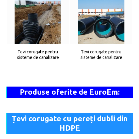
Țevi corugate pentru
Țevi corugate pentru
sisteme de canalizare
sisteme de canalizare
Produse oferite de EuroEm:
Țevi corugate cu pereți dubli din
HDPE