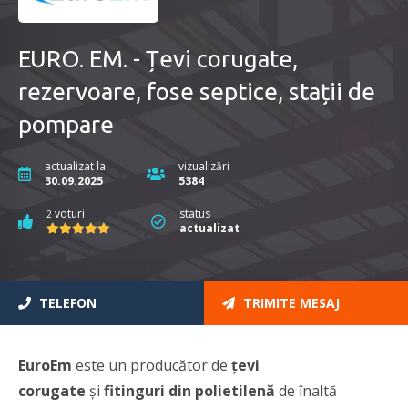
EURO. EM. - Țevi corugate,
rezervoare, fose septice, stații de
pompare
actualizat la
vizualizări
30.09.2025
5384
voturi
status
2
actualizat
TELEFON
TRIMITE MESAJ
EuroEm
este un producător de
țevi
corugate
și
fitinguri din polietilenă
de înaltă