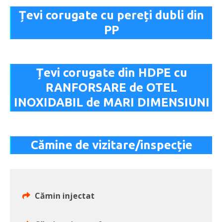
Țevi corugate cu pereți dubli din
PP
Țevi corugate din HDPE cu
RANFORSARE de OTEL
INOXIDABIL de MARI DIMENSIUNI
Cămine de vizitare/inspecție
Cămin injectat