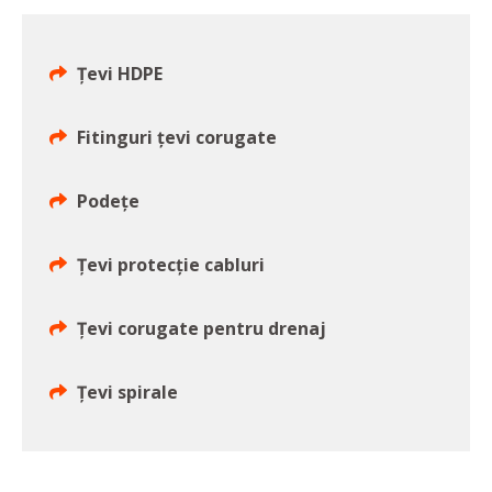
Țevi HDPE
Fitinguri țevi corugate
Podețe
Țevi protecție cabluri
Țevi corugate pentru drenaj
Țevi spirale