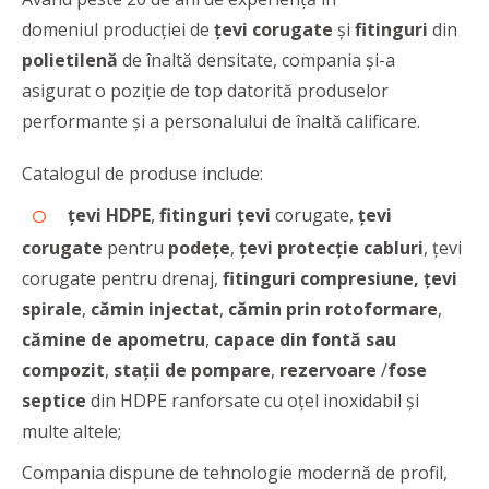
domeniul producţiei de
țevi corugate
și
fitinguri
din
polietilenă
de înaltă densitate, compania și-a
asigurat o poziție de top datorită produselor
performante şi a personalului de înaltă calificare.
Catalogul de produse include:
țevi HDPE
,
fitinguri țevi
corugate,
țevi
corugate
pentru
podețe
,
țevi protecție cabluri
, țevi
corugate pentru drenaj,
fitinguri compresiune,
țevi
spirale
,
cămin injectat
,
cămin prin rotoformare
,
cămine de apometru
,
capace din fontă sau
compozit
,
stații de pompare
,
rezervoare
/
fose
septice
din HDPE ranforsate cu oțel inoxidabil și
multe altele;
Compania dispune de tehnologie modernă de profil,