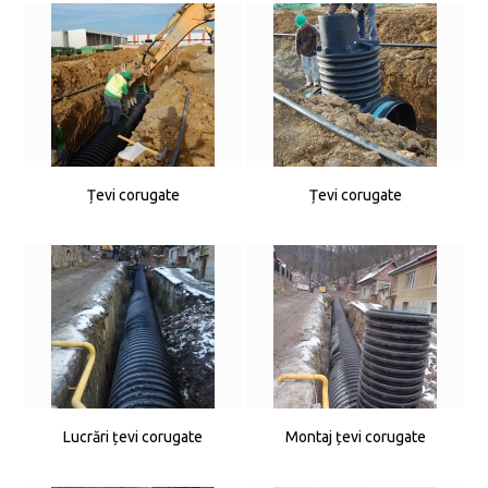
Țevi corugate
Țevi corugate
Lucrări țevi corugate
Montaj țevi corugate