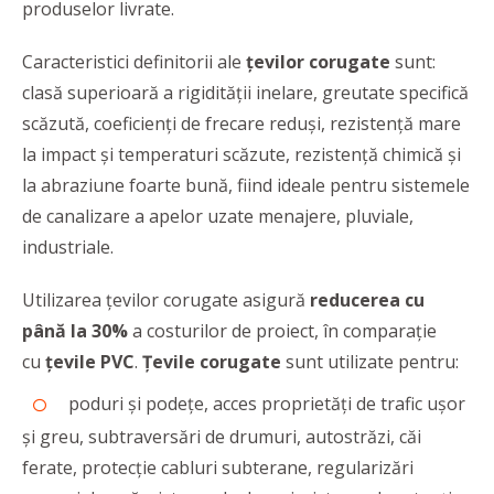
produselor livrate.
Caracteristici definitorii ale
țevilor corugate
sunt:
clasă superioară a rigidității inelare, greutate specifică
scăzută, coeficienți de frecare reduși, rezistență mare
la impact și temperaturi scăzute, rezistență chimică și
la abraziune foarte bună, fiind ideale pentru sistemele
de canalizare a apelor uzate menajere, pluviale,
industriale.
Utilizarea țevilor corugate asigură
reducerea cu
până la 30%
a costurilor de proiect, în comparație
cu
țevile PVC
.
Țevile corugate
sunt utilizate pentru:
poduri și podețe, acces proprietăți de trafic ușor
și greu, subtraversări de drumuri, autostrăzi, căi
ferate, protecție cabluri subterane, regularizări