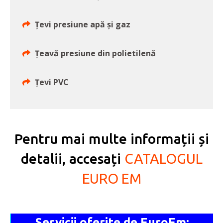
Țevi presiune apă și gaz
Țeavă presiune din polietilenă
Țevi PVC
Pentru mai multe informații și
detalii, accesați
CATALOGUL
EURO EM
Servicii oferite de EuroEm: