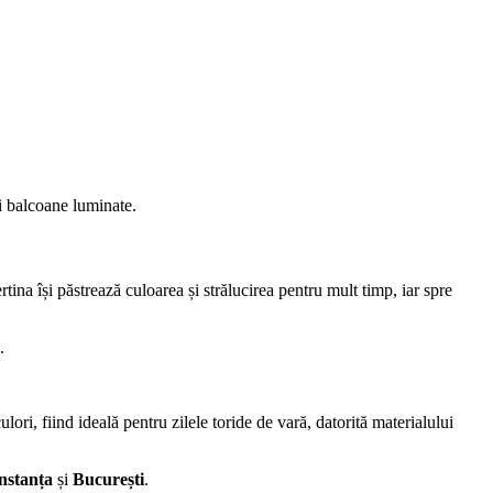
și balcoane luminate.
ina își păstrează culoarea și strălucirea pentru mult timp, iar spre
.
ri, fiind ideală pentru zilele toride de vară, datorită materialului
onstanța
și
București
.