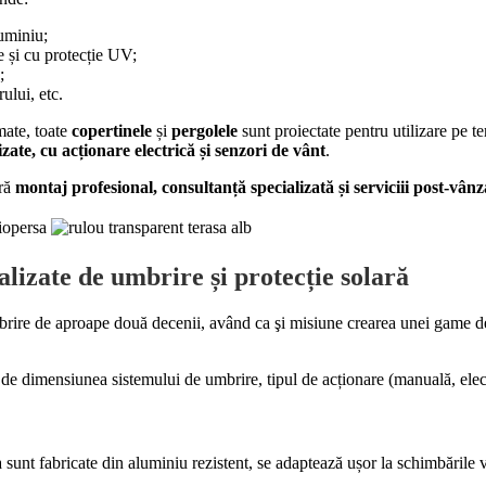
uminiu;
 și cu protecție UV;
;
rului, etc.
ate, toate
copertinele
și
pergolele
sunt proiectate pentru utilizare pe t
zate, cu acționare electrică și senzori de vânt
.
ră
montaj profesional, consultanță specializată și serviciii post-vân
alizate de umbrire și protecție solară
brire de aproape două decenii, având ca şi misiune crearea unei game de
e de dimensiunea sistemului de umbrire, tipul de acționare (manuală, ele
 sunt fabricate din aluminiu rezistent, se adaptează ușor la schimbările 