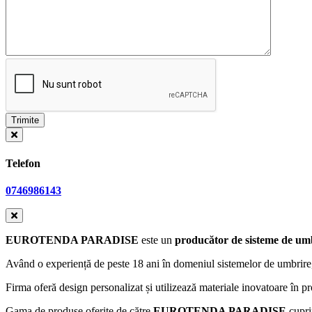
Telefon
0746986143
EUROTENDA PARADISE
este un
producător de sisteme de umbr
Având o experiență de peste 18 ani în domeniul sistemelor de umbrir
Firma oferă design personalizat și utilizează materiale inovatoare în p
Gama de produse oferite de către
EUROTENDA PARADISE
cupr