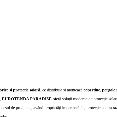
ire și protecție solară
, ce
distribuie și montează
copertine
,
pergole 
e,
EUROTENDA PARADISE
oferă soluții moderne de protecție solar
rocesul de producție, având proprietăți impermeabile, protecție contra ra
inde: