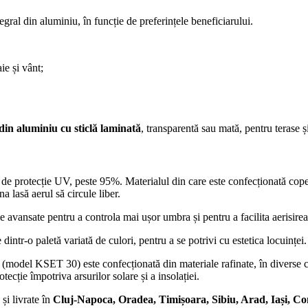
gral din aluminiu, în funcție de preferințele beneficiarului.
ie și vânt;
 din aluminiu cu sticlă laminată
, transparentă sau mată, pentru terase 
 de protecție UV, peste 95%. Materialul din care este confecționată copert
 lasă aerul să circule liber.
 avansate pentru a controla mai ușor umbra și pentru a facilita aerisirea
ntr-o paletă variată de culori, pentru a se potrivi cu estetica locuinței.
(model KSET 30) este confecționată din materiale rafinate, în diverse culo
otecție împotriva arsurilor solare și a insolației.
și livrate în
Cluj-Napoca, Oradea, Timișoara, Sibiu, Arad, Iași, C