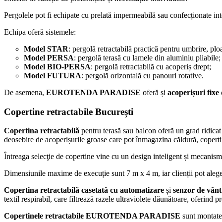
Pergolele pot fi echipate cu prelată impermeabilă sau confecționate inte
Echipa oferă sistemele:
Model STAR
: pergolă retractabilă practică pentru umbrire, ploa
Model PERSA
: pergolă terasă cu lamele din aluminiu pliabile;
Model BIO-PERSA
: pergolă retractabilă cu acoperiș drept;
Model FUTURA
: pergolă orizontală cu panouri rotative.
De asemena,
EUROTENDA PARADISE
oferă și
acoperișuri fixe
Copertine retractabile București
Copertina retractabilă
pentru terasă sau balcon oferă un grad ridicat
deosebire de acoperișurile groase care pot înmagazina căldură, copertina
Întreaga selecţie de copertine vine cu un design inteligent și mecanisme
Dimensiunile maxime de execuție sunt 7 m x 4 m, iar clienții pot alege di
Copertina retractabilă casetată cu automatizare
și
senzor de vânt
textil respirabil, care filtrează razele ultraviolete dăunătoare, oferind pr
Copertinele retractabile EUROTENDA PARADISE
sunt montate 