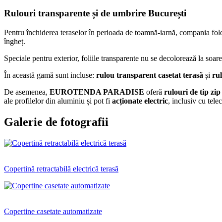
Rulouri transparente și de umbrire București
Pentru închiderea teraselor în perioada de toamnă-iarnă, compania folose
îngheț.
Speciale pentru exterior, foliile transparente nu se decolorează la soare,
În această gamă sunt incluse:
rulou transparent casetat terasă
și
rul
De asemenea,
EUROTENDA PARADISE
oferă
rulouri de tip zi
ale profilelor din aluminiu și pot fi
acționate electric
, inclusiv cu tel
Galerie de fotografii
Copertină retractabilă electrică terasă
Copertine casetate automatizate