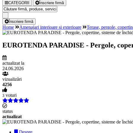
CATEGORII
Înscriere firmă
Înscriere firmă
Home
Amenajari interioare si exterioare
Terase, pergole, copertin
EUROTENDA PARADISE - Pergole, copertin
actualizat la
24.06.2026
vizualizări
4256
voturi
3
status
actualizat
Despre