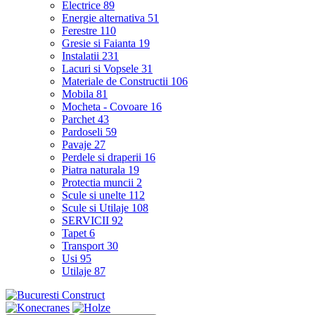
Electrice
89
Energie alternativa
51
Ferestre
110
Gresie si Faianta
19
Instalatii
231
Lacuri si Vopsele
31
Materiale de Constructii
106
Mobila
81
Mocheta - Covoare
16
Parchet
43
Pardoseli
59
Pavaje
27
Perdele si draperii
16
Piatra naturala
19
Protectia muncii
2
Scule si unelte
112
Scule si Utilaje
108
SERVICII
92
Tapet
6
Transport
30
Usi
95
Utilaje
87