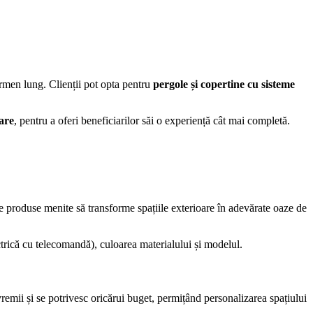
ermen lung. Clienții pot opta pentru
pergole și copertine cu sisteme
zare
, pentru a oferi beneficiarilor săi o experiență cât mai completă.
 produse menite să transforme spațiile exterioare în adevărate oaze de
ctrică cu telecomandă), culoarea materialului și modelul.
vremii și se potrivesc oricărui buget, permițând personalizarea spațiului