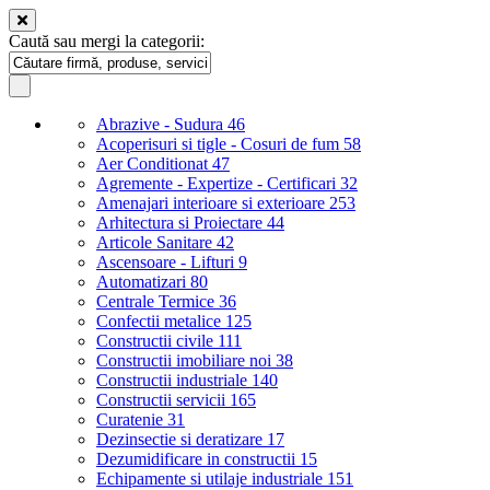
Caută sau mergi la categorii:
Abrazive - Sudura
46
Acoperisuri si tigle - Cosuri de fum
58
Aer Conditionat
47
Agremente - Expertize - Certificari
32
Amenajari interioare si exterioare
253
Arhitectura si Proiectare
44
Articole Sanitare
42
Ascensoare - Lifturi
9
Automatizari
80
Centrale Termice
36
Confectii metalice
125
Constructii civile
111
Constructii imobiliare noi
38
Constructii industriale
140
Constructii servicii
165
Curatenie
31
Dezinsectie si deratizare
17
Dezumidificare in constructii
15
Echipamente si utilaje industriale
151