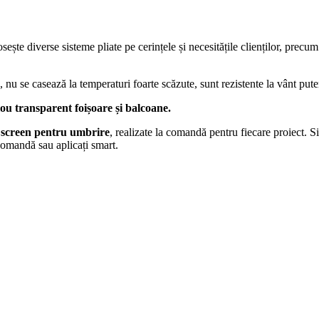
ște diverse sisteme pliate pe cerințele și necesitățile clienților, precu
 nu se casează la temperaturi foarte scăzute, sunt rezistente la vânt puter
ou transparent foișoare și balcoane.
p screen pentru umbrire
, realizate la comandă pentru fiecare proiect. Si
ecomandă sau aplicați smart.