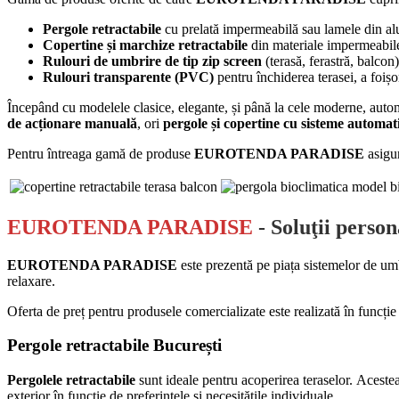
Pergole retractabile
cu prelată impermeabilă sau lamele din al
Copertine și marchize retractabile
din materiale impermeabile
Rulouri de umbrire de tip zip screen
(terasă, ferastră, balcon)
Rulouri transparente (PVC)
pentru închiderea terasei, a foișo
Începând cu modelele clasice, elegante, și până la cele moderne, autom
de acționare manuală
, ori
pergole și copertine cu sisteme automati
Pentru întreaga gamă de produse
EUROTENDA PARADISE
asigu
EUROTENDA PARADISE
- Soluţii person
EUROTENDA PARADISE
este prezentă pe piața sistemelor de um
relaxare.
Oferta de preț pentru produsele comercializate este realizată în funcți
Pergole retractabile București
Pergolele retractabile
sunt ideale pentru acoperirea teraselor. Acestea
exterior în funcție de preferințele și necesitățile individuale.