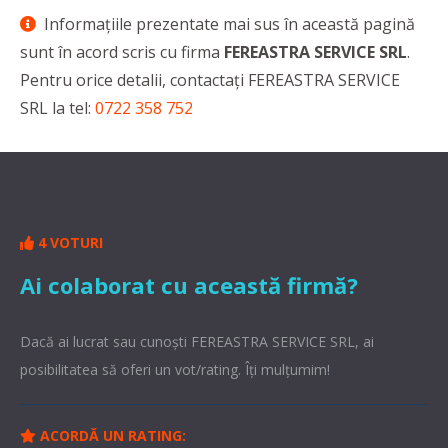
Informaţiile prezentate mai sus în această pagină
sunt în acord scris cu firma
FEREASTRA SERVICE SRL
.
Pentru orice detalii, contactaţi FEREASTRA SERVICE
SRL la tel:
0722 358 752
4 VOTURI
Ai colaborat cu această firmă?
Dacă ai lucrat sau cunoşti FEREASTRA SERVICE SRL, ai
posibilitatea să oferi un vot/rating. Îți mulțumim!
ACORDĂ UN RATING: