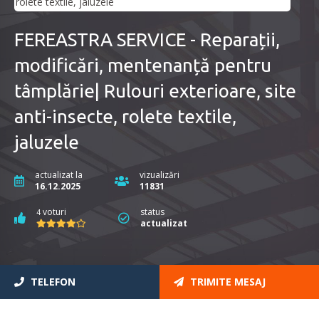
FEREASTRA SERVICE - Reparații,
modificări, mentenanță pentru
tâmplărie| Rulouri exterioare, site
anti-insecte, rolete textile,
jaluzele
actualizat la
vizualizări
16.12.2025
11831
voturi
status
4
actualizat
TELEFON
TRIMITE MESAJ