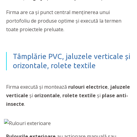
Firma are ca şi punct central menținerea unui
portofoliu de produse optime și execută la termen
toate proiectele preluate.
Tâmplărie PVC, jaluzele verticale și
orizontale, rolete textile
Firma execută și montează
rulouri electrice
,
jaluzele
verticale
și
orizontale
,
rolete textile
şi
plase anti-
insecte
.
Rulourile exterioare
au acționare manuală sau