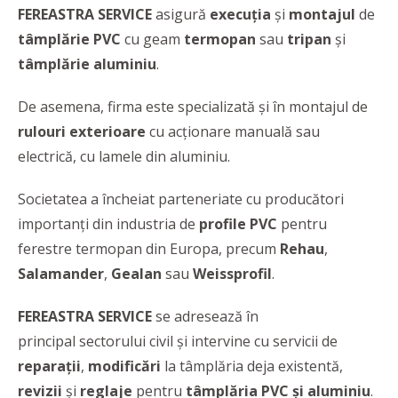
FEREASTRA SERVICE
asigură
execuția
și
montajul
de
tâmplărie PVC
cu geam
termopan
sau
tripan
și
tâmplărie aluminiu
.
De asemena, firma este specializată și în montajul de
rulouri exterioare
cu acționare manuală sau
electrică, cu lamele din aluminiu.
Societatea a încheiat parteneriate cu producători
importanți din industria de
profile PVC
pentru
ferestre termopan din Europa, precum
Rehau
,
Salamander
,
Gealan
sau
Weissprofil
.
FEREASTRA SERVICE
se adresează în
principal sectorului civil și intervine cu servicii de
reparații
,
modificări
la tâmplăria deja existentă,
revizii
și
reglaje
pentru
tâmplăria PVC și aluminiu
.