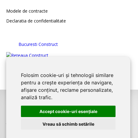
Modele de contracte
Declaratia de confidentialitate
Bucuresti Construct
Folosim cookie-uri și tehnologii similare
pentru a crește experiența de navigare,
afișare conținut, reclame personalizate,
analiză trafic.
©2026
BUCURESTI CONSTRUCT
este un serviciu de promovare online
Accept cookie-uri esenţiale
pentru firme. Proiect digital dezvoltat de
LIVE COMMUNICATIONS SRL
,
J12/4191/2006, RO19492087
Vreau să schimb setările