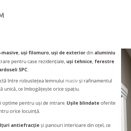
UM
e-masive
,
uși filomuro
,
uși de exterior
din
aluminiu
ntrare pentru case rezidențiale,
uși tehnice
,
ferestre
rdoseli SPC
.
ctă între robustețea lemnului
masiv
și rafinamentul
lă unică, ce îmbogățește orice spațiu.
și optime pentru uşi de intrare.
Uşile blindate
oferite
ntru orice locuință.
lțuri antiefracție
și panouri interioare din oțel, ce