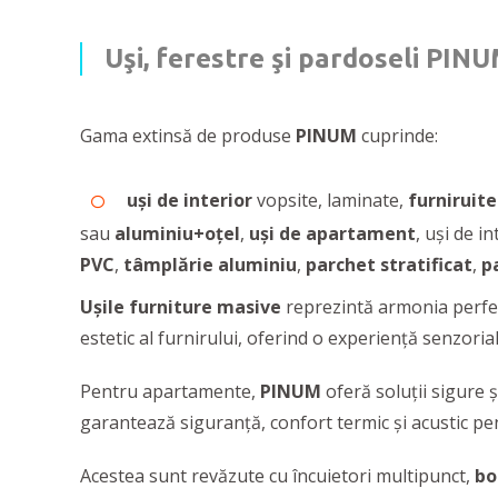
Uşi, ferestre şi pardoseli PIN
Gama extinsă de produse
PINUM
cuprinde:
uși de interior
vopsite, laminate,
furniruit
sau
aluminiu+oțel
,
uși de apartament
, uși de i
PVC
,
tâmplărie aluminiu
,
parchet stratificat
,
pa
Ușile furniture masive
reprezintă armonia perfe
estetic al furnirului, oferind o experiență senzoria
Pentru apartamente,
PINUM
oferă soluţii sigure 
garantează siguranță, confort termic și acustic pe
Acestea sunt revăzute cu încuietori multipunct,
bo