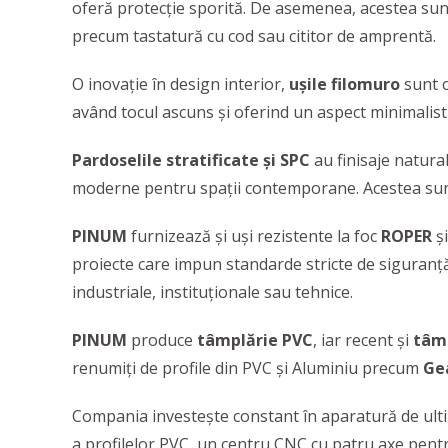
oferă protecție sporită. De asemenea, acestea sunt
precum tastatură cu cod sau cititor de amprentă.
O inovaţie în design interior,
uşile filomuro
sunt c
având tocul ascuns şi oferind un aspect minimalis
Pardoselile stratificate și SPC
au finisaje natural
moderne pentru spații contemporane. Acestea sunt 
PINUM
furnizează şi uși rezistente la foc
ROPER
ș
proiecte care impun standarde stricte de siguranță
industriale, instituţionale sau tehnice.
PINUM
produce
tâmplărie PVC
, iar recent şi
tâmp
renumiţi de profile din PVC și Aluminiu precum
Ge
Compania investește constant în aparatură de ultim
a profilelor PVC, un centru CNC cu patru axe pentr