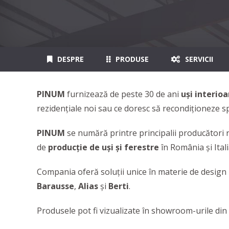
DESPRE
PRODUSE
SERVICII
PINUM
furnizează de peste 30 de ani
uși interioa
rezidențiale noi sau ce doresc să recondiționeze sp
PINUM
se numără printre principalii producători
de
producție de uși și ferestre
în România și Itali
Compania oferă soluții unice în materie de design in
Barausse
,
Alias
și
Berti
.
Produsele pot fi vizualizate în showroom-urile din 