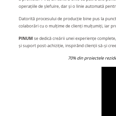
operațiile de șlefuire, dar și o linie automată pent
Datorită procesului de producție bine pus la punct
colaborări cu o mulțime de clienți mulțumiți, iar pr
PINUM
se dedică creării unei experiențe complete, 
și suport post-achiziție, inspirând clienții să-și cre
70% din proiectele rezid