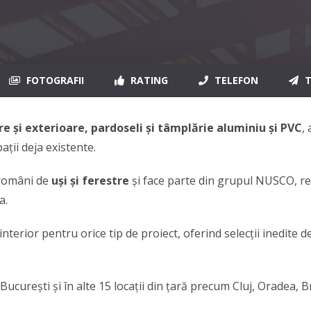
FOTOGRAFII
RATING
TELEFON
T
re şi exterioare, pardoseli şi tâmplărie aluminiu şi PVC
,
ații deja existente.
 români de
uși și ferestre
și face parte din grupul NUSCO, r
a.
terior pentru orice tip de proiect, oferind selecţii inedite de
București și în alte 15 locații din țară precum Cluj, Oradea, 