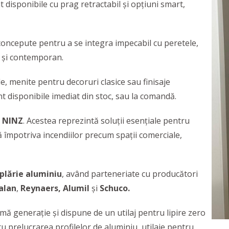
 disponibile cu prag retractabil și opțiuni smart,
oncepute pentru a se integra impecabil cu peretele,
t și contemporan.
e, menite pentru decoruri clasice sau finisaje
disponibile imediat din stoc, sau la comandă.
i
NINZ
. Acestea reprezintă soluții esențiale pentru
 împotriva incendiilor precum spaţii comerciale,
lărie aluminiu
, având parteneriate cu producători
alan
,
Reynaers, Alumil
și
Schuco.
ă generație și dispune de un utilaj pentru lipire zero
u prelucrarea profilelor de aluminiu, utilaje pentru