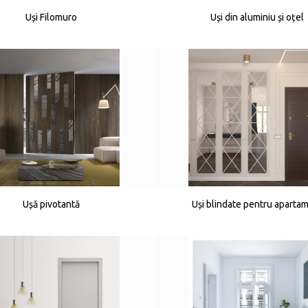
Uși Filomuro
Uși din aluminiu și oțel
Ușă pivotantă
Uși blindate pentru aparta