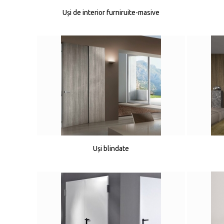
Uși de interior furniruite-masive
Uși blindate