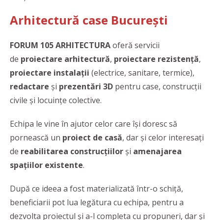
Arhitectură case București
FORUM 105 ARHITECTURA
oferă servicii
de
proiectare arhitectură
,
proiectare rezistență
,
proiectare instalații
(electrice, sanitare, termice),
redactare
și
prezentări 3D
pentru case, construcții
civile și locuințe colective.
Echipa le vine în ajutor celor care își doresc să
pornească un
proiect de casă
, dar și celor interesați
de
reabilitarea construcțiilor
și
amenajarea
spațiilor existente
.
După ce ideea a fost materializată într-o schiță,
beneficiarii pot lua legătura cu echipa, pentru a
dezvolta proiectul și a-l completa cu propuneri, dar și