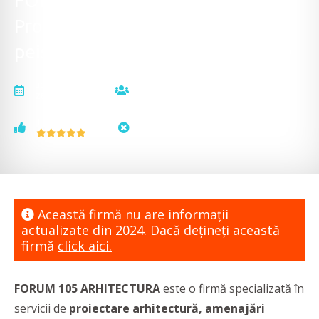
FORUM 105 ARHITECTURA -
Proiectare arhitectură,
peisagistică, amenajări interioare
actualizat la
vizualizări
26.04.2024
3046
voturi
status
1
neactualizat
Această firmă nu are informaţii
actualizate din 2024. Dacă dețineți această
firmă
click aici.
FORUM 105 ARHITECTURA
este o firmă specializată în
servicii de
proiectare arhitectură, amenajări