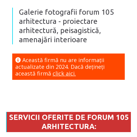
Galerie fotografii forum 105
arhitectura - proiectare
arhitectură, peisagistică,
amenajări interioare
Această firmă nu are informaţii
actualizate din 2024. Dacă dețineți
această firmă
click aici.
SERVICII OFERITE DE FORUM 105
ARHITECTURA: