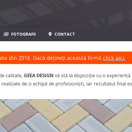
FOTOGRAFII
CONTACT
ate din 2016. Dacă dețineți această firmă
click aici.
e calitate,
GEEA DESIGN
vă stă la dispoziție cu o experiență
ealizate de o echipă de profesioniști, iar rezultatul final es