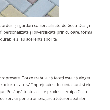
borduri și garduri comercializate de Geea Design,
i personalizate și diversificate prin culoare, formă
 durabile și au aderență sporită.
bropresate. Tot ce trebuie să faceți este să alegeți
structurile care vă împrejmuiesc locuința sunt și ele
n jur. Pe lângă toate aceste produse, echipa Geea
ă de servicii pentru amenajarea tuturor spațiilor