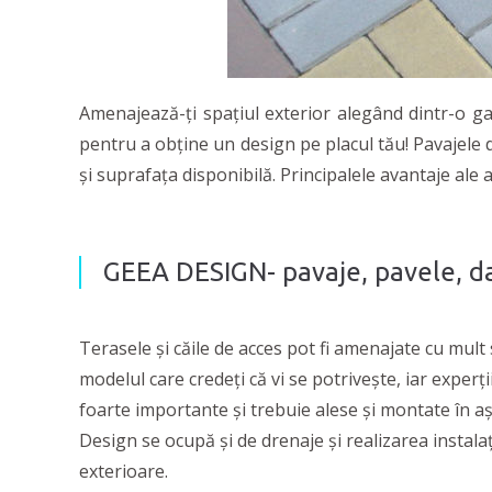
Amenajează-ți spațiul exterior alegând dintr-o g
pentru a obține un design pe placul tău! Pavajele d
și suprafața disponibilă. Principalele avantaje ale
GEEA DESIGN- pavaje, pavele, da
Terasele și căile de acces pot fi amenajate cu mult 
modelul care credeți că vi se potrivește, iar experț
foarte importante și trebuie alese și montate în aș
Design se ocupă și de drenaje și realizarea instala
exterioare.