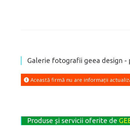
Galerie fotografii geea design -
Această firmă nu are informaţii actualiz
Produse și servicii oferite de
GEE