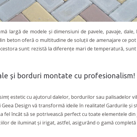
amă largă de modele și dimensiuni de pavele, pavaje, dale, 
in beton oferă o multitudine de soluții de amenajare ce pot f
 acestora sunt: rezistă la diferențe mari de temperatură, sunt
le și borduri montate cu profesionalism!
simț estetic cu ajutorul dalelor, bordurilor sau palisadelor vi
ii Geea Design vă transformă ideile în realitate! Gardurile și 
a fel încât să se potrivească perfect cu toate elementele di
țiilor de iluminat și irigat, astfel, asigurând o gamă complet