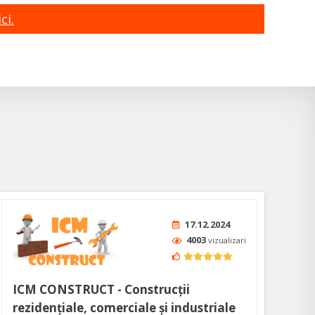
ci.
17.12.2024
4003
vizualizari
ICM CONSTRUCT - Construcții
rezidențiale, comerciale și industriale