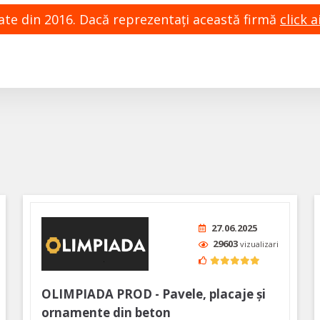
zate din 2016. Dacă reprezentaţi această firmă
click ai
27.06.2025
29603
vizualizari
OLIMPIADA PROD - Pavele, placaje și
ornamente din beton