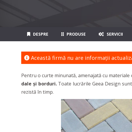
DESPRE
PRODUSE
SERVICII
Această firmă nu are informaţii actualiz
Pentru o curte minunată, amenajată cu materiale d
dale și borduri.
Toate lucrările Geea Design sunt r
rezistă în timp.