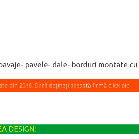
 pavaje- pavele- dale- borduri montate cu
ate din 2016. Dacă dețineți această firmă
click aici.
A DESIGN
: