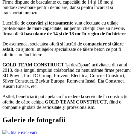
Firma dispune de basculante cu capacități de 14 și 18 mc și
buldoexcavatoare pentru demolare, dar şi pentru încărcat și
transportat molozul.
Lucrările de
excavări și terasamente
sunt efectuate cu utilaje
profesionale de mare capacitate, iar pentru clienții care au nevoie,
firma oferă
basculante de 14 și de 18 mc în regim de închiriere
.
De asemenea, societatea oferă şi lucrări de
compactare
şi
tăiere
asfalt
, cu ajutorul utilajelor specializate de tăiere beton ce pot fi
oferite spre închiriere.
GOLD TEAM CONSTRUCT
își desfășoară activitatea din anul
2013, de-a lungul timpului colaborând cu nenumărate firme precum:
3D Power, Pro TC Group, Provent, Electrica, Concret Construct,
Silver Construct, Baykur Europa, Romvent Instal, Eta Construct,
Kasim Emaca, etc.
Astfel, beneficiarii pot apela cu încredere la serviciile în construcţii
oferite de către echipa
GOLD TEAM CONSTRUCT
, fiind o
companie ghidată de seriozitate şi profesionalism.
Galerie de fotografii