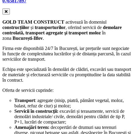
0765817897
GOLD TEAM CONSTRUCT
activează în domeniul
construcțiilor
și
transporturilor
, oferind servicii de
demolare
controlată, transport agregate şi transport moloz
în
zona
București-Ilfov
.
Firma este disponibilă 24/7 în București, iar prețurile sunt negociate
în funcție de complexitatea lucrărilor și de distanța parcursă, în cazul
serviciilor de transport.
Echipa este specializată în demolări de clădiri, excavări sau transport
de materiale și efectuează serviciile cu promptitudine la data stabilită
în contract.
Oferta de servicii cuprinde:
Transport
: agregate (nisip, piatră, pământ vegetal, moloz,
balast, refuz de ciur) şi moloz;
Servicii în construcţii:
excavări și terasamente, servicii de
demolări industriale/ civile, demolări pentru clădiri de tip P,
P+1, lucrări de compactare;
Amenajări teren:
decopertări de drumuri sau terenuri
diverse, piconat betoane sau asfalt, deszăpezire în București și