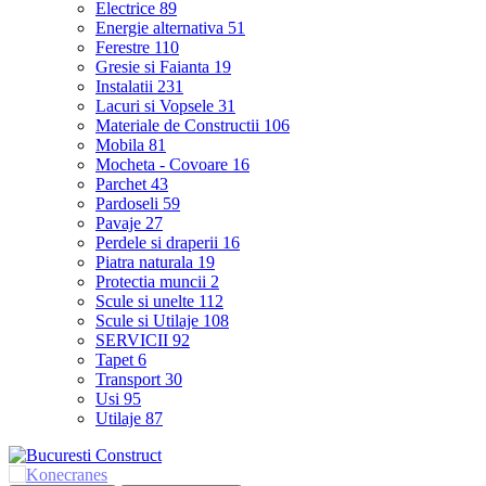
Electrice
89
Energie alternativa
51
Ferestre
110
Gresie si Faianta
19
Instalatii
231
Lacuri si Vopsele
31
Materiale de Constructii
106
Mobila
81
Mocheta - Covoare
16
Parchet
43
Pardoseli
59
Pavaje
27
Perdele si draperii
16
Piatra naturala
19
Protectia muncii
2
Scule si unelte
112
Scule si Utilaje
108
SERVICII
92
Tapet
6
Transport
30
Usi
95
Utilaje
87