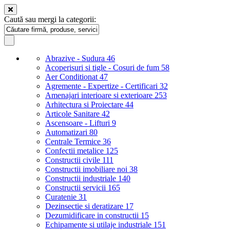
Caută sau mergi la categorii:
Abrazive - Sudura
46
Acoperisuri si tigle - Cosuri de fum
58
Aer Conditionat
47
Agremente - Expertize - Certificari
32
Amenajari interioare si exterioare
253
Arhitectura si Proiectare
44
Articole Sanitare
42
Ascensoare - Lifturi
9
Automatizari
80
Centrale Termice
36
Confectii metalice
125
Constructii civile
111
Constructii imobiliare noi
38
Constructii industriale
140
Constructii servicii
165
Curatenie
31
Dezinsectie si deratizare
17
Dezumidificare in constructii
15
Echipamente si utilaje industriale
151