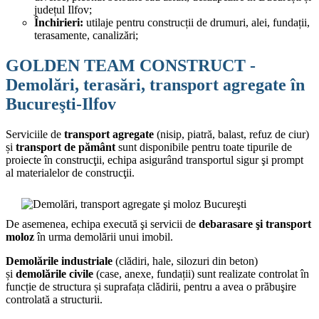
județul Ilfov;
Închirieri:
utilaje pentru construcții de drumuri, alei, fundații,
terasamente, canalizări;
GOLDEN TEAM CONSTRUCT
-
Demolări, terasări, transport agregate în
Bucureşti-Ilfov
Serviciile de
transport agregate
(nisip, piatră, balast, refuz de ciur)
și
transport de pământ
sunt disponibile pentru toate tipurile de
proiecte în construcţii, echipa asigurând transportul sigur şi prompt
al materialelor de construcţii.
De asemenea, echipa execută şi servicii de
debarasare şi transport
moloz
în urma demolării unui imobil.
Demolările industriale
(clădiri, hale, silozuri din beton)
și
demolările civile
(case, anexe, fundații) sunt realizate controlat în
funcție de structura și suprafața clădirii, pentru a avea o prăbuşire
controlată a structurii.