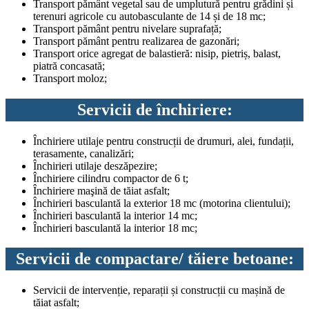
Transport pământ vegetal sau de umplutură pentru grădini și
terenuri agricole cu autobasculante de 14 și de 18 mc;
Transport pământ pentru nivelare suprafață;
Transport pământ pentru realizarea de gazonări;
Transport orice agregat de balastieră: nisip, pietriș, balast,
piatră concasată;
Transport moloz;
Servicii de închiriere:
Închiriere utilaje pentru construcții de drumuri, alei, fundații,
terasamente, canalizări;
Închirieri utilaje deszăpezire;
Închiriere cilindru compactor de 6 t;
Închiriere maşină de tăiat asfalt;
Închirieri basculantă la exterior 18 mc (motorina clientului);
Închirieri basculantă la interior 14 mc;
Închirieri basculantă la interior 18 mc;
Servicii de compactare/ tăiere betoane:
Servicii de intervenție, reparații și construcții cu mașină de
tăiat asfalt;