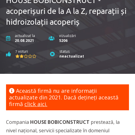
HOUSE BOBICONSTRUCT -
acoperișuri de la A la Z, reparații și
hidroizolații acoperiș
actualizat la
vizualizări
20.08.2021
5206
voturi
status
7
neactualizat
Această firmă nu are informaţii
actualizate din 2021. Dacă dețineți această
firmă
click aici.
Compania
HOUSE BOBICONSTRUCT
prestează, la
nivel național, servicii specializate în domeniul