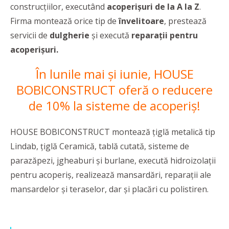
construcțiilor, executând
acoperișuri de la A la Z
.
Firma montează orice tip de
învelitoare
, prestează
servicii de
dulgherie
și execută
reparații pentru
acoperișuri.
În lunile mai și iunie, HOUSE
BOBICONSTRUCT oferă o reducere
de 10% la sisteme de acoperiș!
HOUSE BOBICONSTRUCT montează țiglă metalică tip
Lindab, țiglă Ceramică, tablă cutată, sisteme de
parazăpezi, jgheaburi și burlane, execută hidroizolații
pentru acoperiș, realizează mansardări, reparații ale
mansardelor și teraselor, dar și placări cu polistiren.