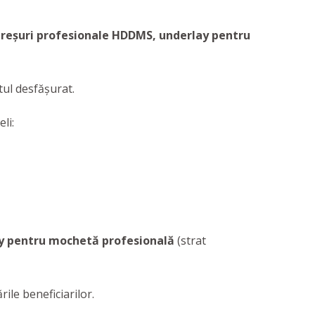
preșuri profesionale HDDMS, underlay pentru
tul desfășurat.
li:
ay pentru mochetă profesională
(strat
ile beneficiarilor.