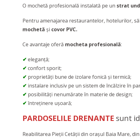
O mochetă profesională instalată pe un
strat und
Pentru amenajarea restaurantelor, hotelurilor, săl
mochetă
și
covor PVC.
Ce avantaje oferă
mocheta profesională
:
✔
eleganță;
✔
confort sporit;
✔
proprietăți bune de izolare fonică și termică;
✔
instalare inclusiv pe un sistem de încălzire în pa
✔
posibilități nenumărate în materie de design;
✔
întreținere ușoară;
PARDOSELILE DRENANTE
sunt id
Reabilitarea Pieții Cetății din orașul Baia Mare, di