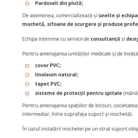
Pardoseli din plută;
De asemenea, comercializează și
unelte și echip
mochetă, sifoane de scurgere și produse profe
Echipa intervine cu servicii de
consultanță
și
des
Pentru amenajarea unităților medicale și de învă
covor PVC;
linoleum natural;
tapet PVC;
sisteme de protecții pentru spitale
(mână c
Pentru amenajarea spațiilor de birouri, societatea v
intermediar, între suprafața suport și mochetă).
În cazul instalării mochetei pe un strat suport obi