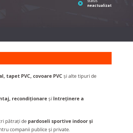
status
neactualizat
al, tapet PVC, covoare PVC
și alte tipuri de
taj, recondiționare
și
întreținere a
tri pătrați de
pardoseli sportive indoor și
ntru companii publice și private.