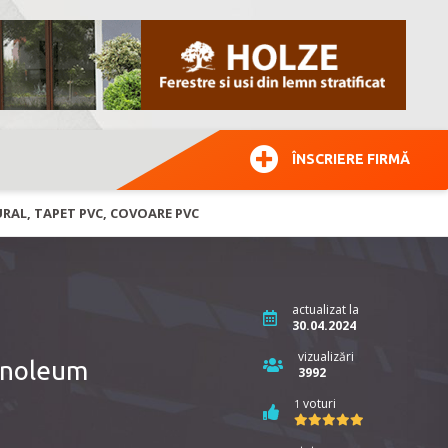
ÎNSCRIERE FIRMĂ
RAL, TAPET PVC, COVOARE PVC
actualizat la
30.04.2024
vizualizări
inoleum
3992
voturi
1