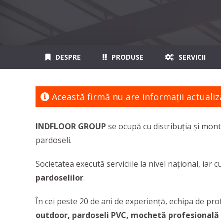
DESPRE
PRODUSE
SERVICII
Această firmă nu are informaţii actualiz
INDFLOOR GROUP
se ocupă cu distribuția și mont
pardoseli.
Societatea execută serviciile la nivel național, iar
pardoselilor
.
În cei peste 20 de ani de experiență, echipa de prof
outdoor, pardoseli PVC, mochetă profesională