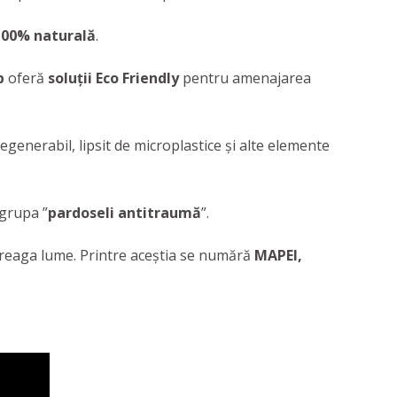
 100% naturală
.
p
oferă
soluții Eco Friendly
pentru amenajarea
egenerabil, lipsit de microplastice și alte elemente
 grupa ”
pardoseli antitraumă
”.
ntreaga lume. Printre aceștia se numără
MAPEI,