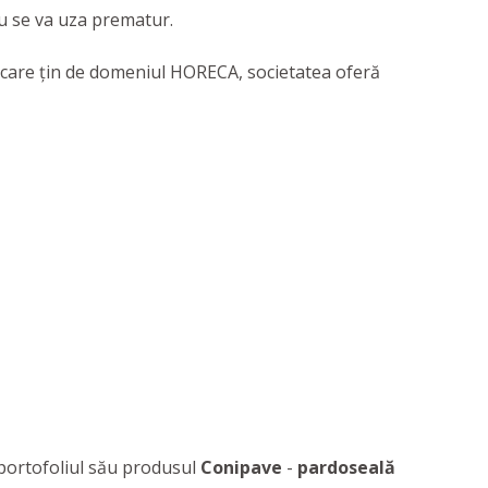
 nu se va uza prematur.
ii care țin de domeniul HORECA, societatea oferă
portofoliul său produsul
Conipave
-
pardoseală