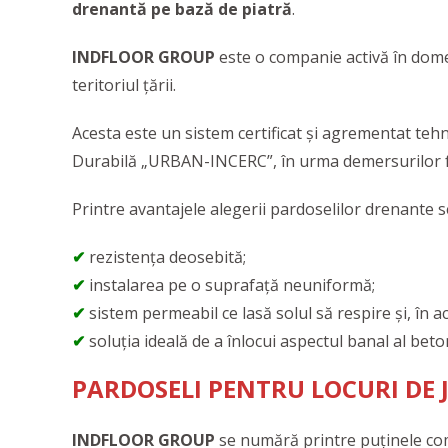
drenantă pe bază de piatră
.
INDFLOOR GROUP
este o companie activă în dome
teritoriul țării.
Acesta este un sistem certificat și agrementat tehn
Durabilă „URBAN-INCERC”, în urma demersurilor f
Printre avantajele alegerii pardoselilor drenante 
✔
rezistența deosebită;
✔
instalarea pe o suprafață neuniformă;
✔
sistem permeabil ce lasă solul să respire și, în a
✔
soluția ideală de a înlocui aspectul banal al beto
PARDOSELI PENTRU LOCURI DE 
INDFLOOR GROUP
se numără printre puținele com