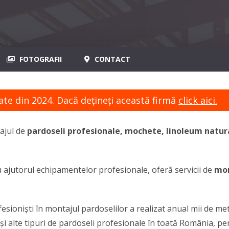
FOTOGRAFII
CONTACT
ate din 2024. Dacă dețineți această firmă
click aici.
ajul de
pardoseli profesionale,
mochete, linoleum natur
 cu ajutorul echipamentelor profesionale, oferă servicii de
mon
esioniști în montajul pardoselilor a realizat anual mii de me
și alte tipuri de pardoseli profesionale în toată România, pe