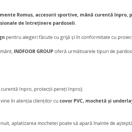
amente Romus, accesorii sportive, mână curentă Inpro, 
sionale de întreținere pardoseli
.
ign
pentru alegeri făcute cu grijă și în conformitate cu proiec
țământ,
INDFOOR GROUP
oferă următoarele tipuri de pardose
urentă Inpro, protecții pereți Inpro);
ine în atenția clienților cu
covor PVC, mochetă și underl
șnuit, aplatizarea mochetei poate să apară înainte de așteptăr