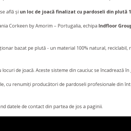
se află și
un loc de joacă finalizat cu pardoseli din plută
pania Corkeen by Amorim – Portugalia, echipa
Indfloor Grou
onar bazat pe plută - un material 100% natural, reciclabil, r
locuri de joacă. Aceste sisteme din cauciuc se încadrează în
ile, cu renumiți producători de pardoseli profesionale din î
d datele de contact din partea de jos a paginii.