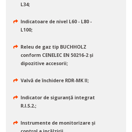
L34;
Indicatoare de nivel L60 - L80 -
L100;
Releu de gaz tip BUCHHOLZ
conform CENELEC EN 50216-2 și
dipozitive accesorii;
Valvă de închidere RDR-MK II;
Indicator de siguranță integrat
R.I.S.2.;
Instrumente de monitorizare și
control a incălzirii