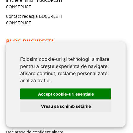
Inscriere firmă în BUCURESTI
CONSTRUCT
Contact redacţia BUCURESTI
CONSTRUCT
BLOG BUCURESTI
CONSTRUCT:
Folosim cookie-uri și tehnologii similare
Noutati
pentru a crește experiența de navigare,
Imobiliare
afișare conținut, reclame personalizate,
analiză trafic.
Articole de specialitate
Sfaturi Utile
Accept cookie-uri esenţiale
Vreau să schimb setările
INFORMATII UTILE:
Modele de contracte
Declaratia de confidentialitate