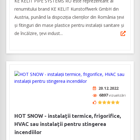
KE KELIT PIPE SYSTEMS RO este reprezentant al
renumitului brand KE KELIT Kunstoffwerk GmbH din
Austria, punând la dispoziția clienților din România țevi
și fitinguri din mase plastice pentru instalații sanitare și
de încălzire, țevi indust...
20.12.2022
6897
vizualizări
HOT SNOW - instalații termice, frigorifice,
HVAC sau instalații pentru stingerea
incendiilor