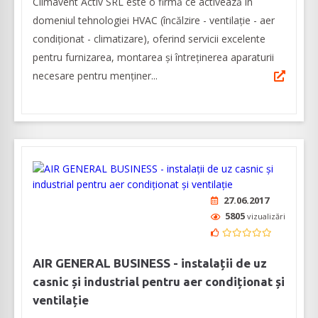
Climavent Activ SRL este o firmă ce activează în
domeniul tehnologiei HVAC (încălzire - ventilație - aer
condiționat - climatizare), oferind servicii excelente
pentru furnizarea, montarea și întreținerea aparaturii
necesare pentru menținer...
27.06.2017
5805
vizualizări
AIR GENERAL BUSINESS - instalații de uz
casnic și industrial pentru aer condiționat și
ventilație