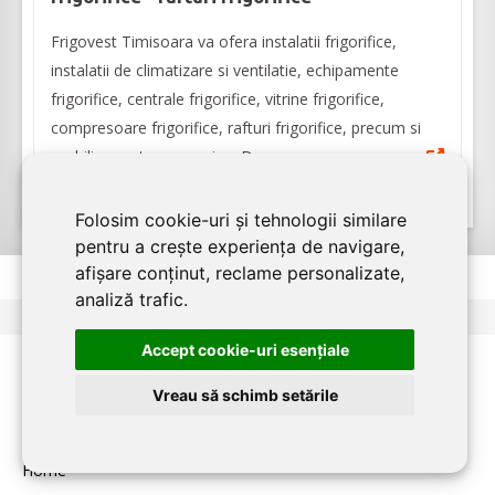
Frigovest Timisoara va ofera instalatii frigorifice,
instalatii de climatizare si ventilatie, echipamente
frigorifice, centrale frigorifice, vitrine frigorifice,
compresoare frigorifice, rafturi frigorifice, precum si
mobilier pentru magazine. De as...
Folosim cookie-uri și tehnologii similare
pentru a crește experiența de navigare,
afișare conținut, reclame personalizate,
analiză trafic.
<
1
2
3
>
Accept cookie-uri esenţiale
Vreau să schimb setările
PENTRU FIRME:
Home