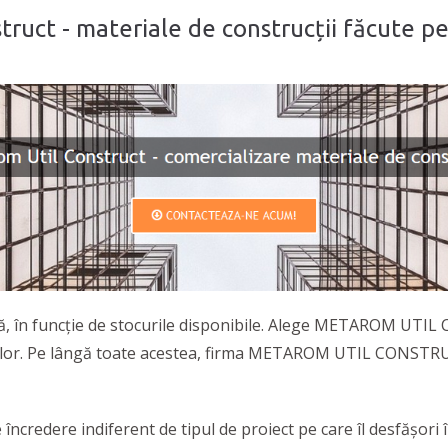
ruct - materiale de construcții făcute pe
dă, în funcție de stocurile disponibile. Alege METAROM UT
viciilor. Pe lângă toate acestea, firma METAROM UTIL CONSTR
re indiferent de tipul de proiect pe care îl desfășori în d