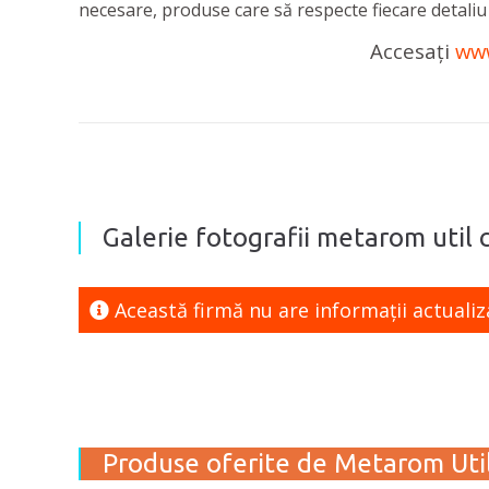
necesare, produse care să respecte fiecare detaliu 
Accesați
www
Galerie fotografii metarom util c
Această firmă nu are informaţii actualiz
Produse oferite de Metarom Util