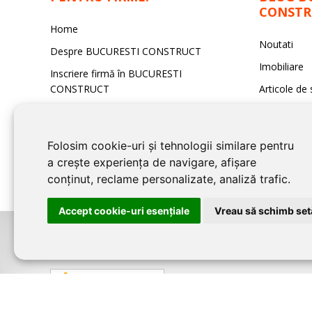
CONSTR
Home
Noutati
Despre BUCURESTI CONSTRUCT
Imobiliare
Inscriere firmă în BUCURESTI
CONSTRUCT
Articole de 
Contact redacţia BUCURESTI
Sfaturi Utile
CONSTRUCT
Folosim cookie-uri și tehnologii similare pentru
a crește experiența de navigare, afișare
conținut, reclame personalizate, analiză trafic.
Accept cookie-uri esenţiale
Vreau să schimb setă
©2026
BUCURESTI CONSTRUCT
este un serviciu de promovare online p