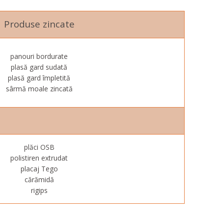
Produse zincate
panouri bordurate
plasă gard sudată
plasă gard împletită
sârmă moale zincată
plăci OSB
polistiren extrudat
placaj Tego
cărămidă
rigips