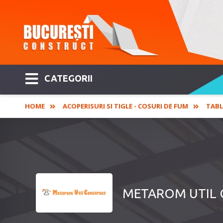
CATEGORII
HOME
ACOPERISURI SI TIGLE - COSURI DE FUM
TABL
METAROM UTIL CO