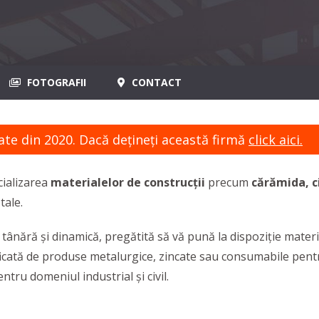
FOTOGRAFII
CONTACT
ate din 2020. Dacă dețineți această firmă
click aici.
ializarea
materialelor de construcții
precum
cărămida, c
tale.
ă tânără și dinamică, pregătită să vă pună la dispoziție mater
 de produse metalurgice, zincate sau consumabile pentru 
ru domeniul industrial și civil.