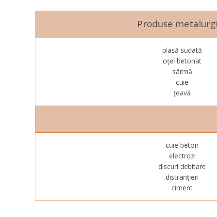
Produse metalurg
plasă sudată
oțel betonat
sârmă
cuie
țeavă
cuie beton
electrozi
discuri debitare
distranțieri
ciment