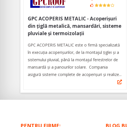
GPC ACOPERIS METALIC - Acoperișuri
din țiglă metalică, mansardări, sisteme
pluviale și termoizolații
GPC ACOPERIS METALIC este o firmă specializată
în execuția acoperișurilor, de la montajul țiglei și a
sistemului pluvial, până la montajul ferestrelor de
mansardă și a panourilor solare. Compania
asigură sisteme complete de acoperișuri și realize...
PENTRU FIRME:
BLOG B