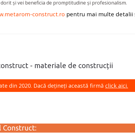
dorit și vei beneficia de promptitudine și profesionalism.
.metarom-construct.ro
pentru mai multe detalii ș
onstruct - materiale de construcții
ate din 2020. Dacă dețineți această firmă
click aici.
 Construct: