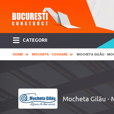
CATEGORII
HOME
MOCHETA - COVOARE
MOCHETA GILĂU - MOC
Mocheta Gilău - 