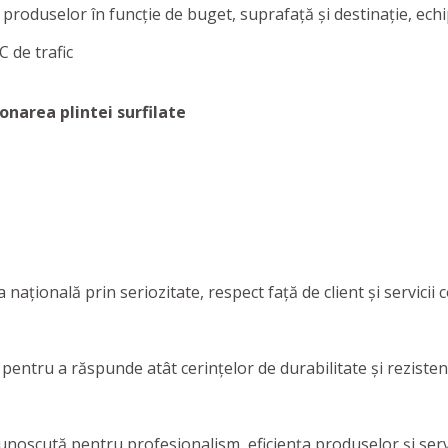
produselor în funcție de buget, suprafață și destinație, ech
 de trafic
onarea plintei surfilate
a națională prin seriozitate, respect față de client și servici
entru a răspunde atât cerințelor de durabilitate și rezistență 
noscută pentru profesionalism, eficiența produselor și servic