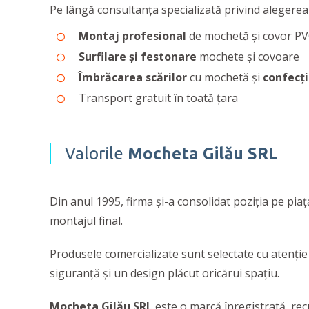
Pe lângă consultanța specializată privind alegerea 
Montaj profesional
de mochetă și covor PVC
Surfilare și festonare
mochete și covoare
Îmbrăcarea scărilor
cu mochetă și
confecți
Transport gratuit în toată ţara
Valorile
Mocheta Gilău SRL
Din anul 1995, firma şi-a consolidat poziția pe piaț
montajul final.
Produsele comercializate sunt selectate cu atenție p
siguranță și un design plăcut oricărui spațiu.
Mocheta Gilău SRL
este o marcă înregistrată, recu