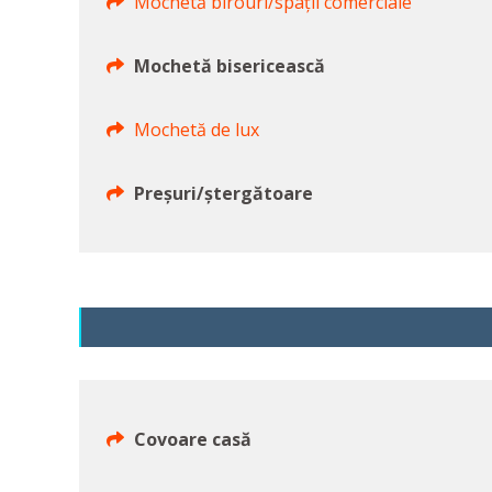
Mochetă birouri/spații comerciale
Mochetă bisericească
Mochetă de lux
Preșuri/ștergătoare
Covoare casă