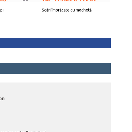
pii
Scări îmbrăcate cu mochetă
on