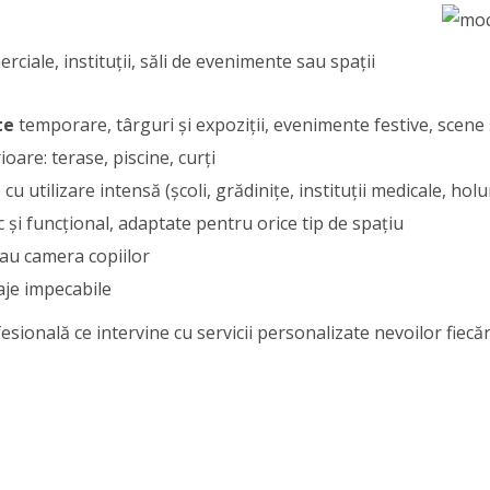
rciale, instituții, săli de evenimente sau spații
te
temporare, târguri şi expoziţii, evenimente festive, scene
oare: terase, piscine, curţi
u utilizare intensă (școli, grădinițe, instituții medicale, holu
ic și funcțional, adaptate pentru orice tip de spațiu
sau camera copiilor
aje impecabile
onală ce intervine cu servicii personalizate nevoilor fiecăr