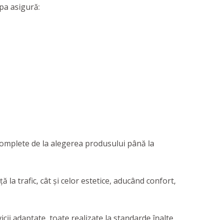
ipa asigură:
i complete de la alegerea produsului până la
la trafic, cât și celor estetice, aducând confort,
ii adaptate, toate realizate la standarde înalte.