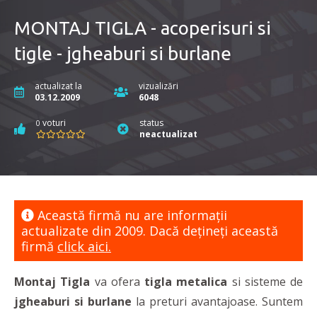
MONTAJ TIGLA - acoperisuri si
tigle - jgheaburi si burlane
actualizat la
vizualizări
03.12.2009
6048
voturi
status
0
neactualizat
Această firmă nu are informaţii
actualizate din 2009. Dacă dețineți această
firmă
click aici.
Montaj Tigla
va ofera
tigla metalica
si sisteme de
jgheaburi si burlane
la preturi avantajoase. Suntem