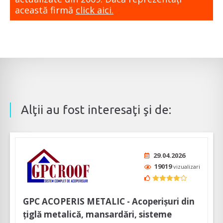
această firmă
click aici.
Alţii au fost interesaţi şi de:
29.04.2026
19019
vizualizari
GPC ACOPERIS METALIC - Acoperișuri din
țiglă metalică, mansardări, sisteme