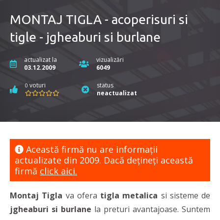
MONTAJ TIGLA - acoperisuri si
tigle - jgheaburi si burlane
actualizat la
vizualizări
03.12.2009
6049
voturi
status
0
neactualizat
Această firmă nu are informaţii
actualizate din 2009. Dacă dețineți această
firmă
click aici.
Montaj Tigla
va ofera
tigla metalica
si sisteme de
jgheaburi si burlane
la preturi avantajoase. Suntem