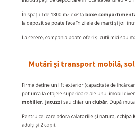
includ spații de depozitare în localitatea Gilău – u
În spațiul de 1800 m2 există
boxe compartiment
la depozit se poate face în zilele de marți și joi, î
La cerere, compania poate oferi și cutii mici sau m
Mutări și transport mobilă, sol
Firma deține un lift exterior (capacitate de încărca
pot urca la etajele superioare ale unui imobil dive
mobilier, jacuzzi
sau chiar un
ciubăr
. După mutar
Pentru cei care adoră călătoriile și natura, echipa
adulți și 2 copii.