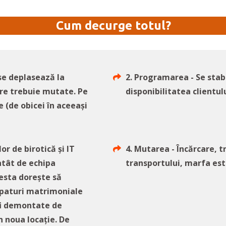
Cum decurge totul?
 se deplasează la
2. Programarea - Se stabi
are trebuie mutate. Pe
disponibilitatea clientulu
 (de obicei în aceeași
r de birotică și IT
4. Mutarea - Încărcare, t
atât de echipa
transportului, marfa est
cesta dorește să
 paturi matrimoniale
 fi demontate de
n noua locație. De