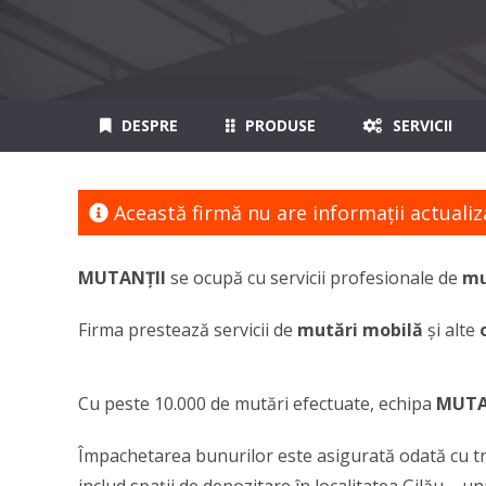
DESPRE
PRODUSE
SERVICII
Această firmă nu are informaţii actualiz
MUTANȚII
se ocupă cu servicii profesionale de
mu
Firma prestează servicii de
mutări mobilă
și alte
o
Cu peste 10.000 de mutări efectuate, echipa
MUTA
Împachetarea bunurilor este asigurată odată cu tra