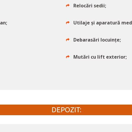
Relocări sedii;
an;
Utilaje și aparatură med
Debarasări locuințe;
Mutări cu lift exterior;
DEPOZIT: