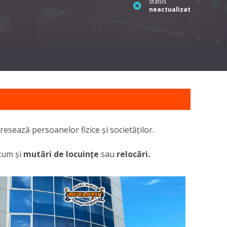
status
neactualizat
adresează persoanelor fizice și societăților.
ecum și
mutări de locuințe
sau
relocări.