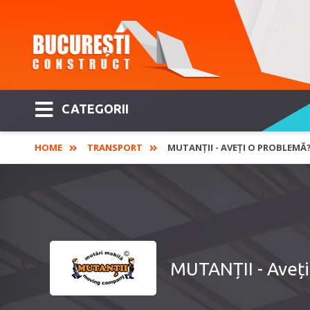
CATEGORII
HOME
TRANSPORT
MUTANȚII - AVEȚI O PROBLEMĂ
MUTANȚII - Aveț