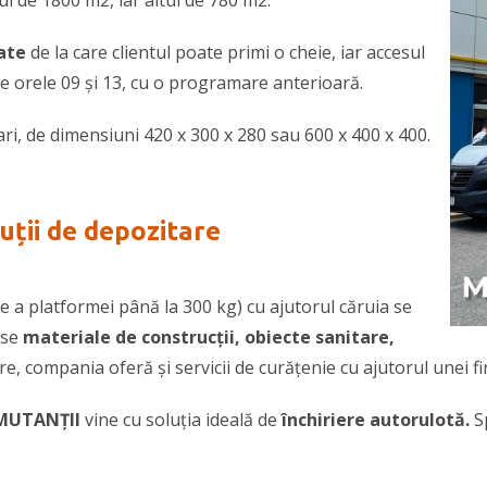
nul de 1800 m2, iar altul de 780 m2.
ate
de la care clientul poate primi o cheie, iar accesul
ntre orele 09 și 13, cu o programare anterioară.
ari, de dimensiuni 420 x 300 x 280 sau 600 x 400 x 400.
uții de depozitare
re a platformei până la 300 kg) cu ajutorul căruia se
rse
materiale de construcții, obiecte sanitare,
e, compania oferă și servicii de curățenie cu ajutorul unei fi
MUTANȚII
vine cu soluția ideală de
închiriere autorulotă.
S