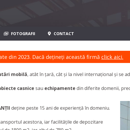
FOTOGRAFII
CONTACT
ate din 2023. Dacă dețineți această firmă
click aici.
tări mobilă
, atât în țară, cât și la nivel internațional și se 
biecte casnice
sau
echipamente
din diferite domenii, pr
NȚII
deține peste 15 ani de experiență în domeniu.
nsportul acestora, iar facilitățile de depozitare