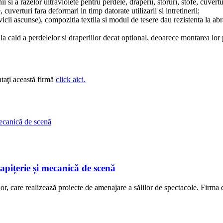
 si a razelor ultraviolete pentru perdele, draperii, storuri, stofe, cuvertu
cuverturi fara deformari in timp datorate utilizarii si intretinerii;
(vicii ascunse), compozitia textila si modul de tesere dau rezistenta la ab
 cald a perdelelor si draperiilor decat optional, deoarece montarea lor p
taţi această firmă
click aici.
ițerie și mecanică de scenă
are realizează proiecte de amenajare a sălilor de spectacole. Firma est