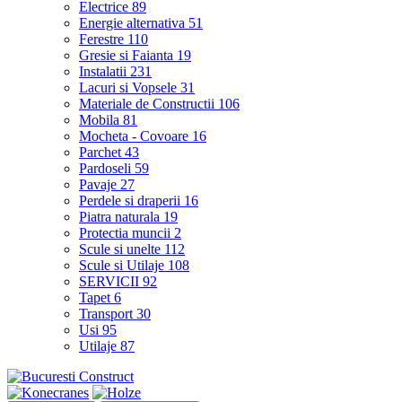
Electrice
89
Energie alternativa
51
Ferestre
110
Gresie si Faianta
19
Instalatii
231
Lacuri si Vopsele
31
Materiale de Constructii
106
Mobila
81
Mocheta - Covoare
16
Parchet
43
Pardoseli
59
Pavaje
27
Perdele si draperii
16
Piatra naturala
19
Protectia muncii
2
Scule si unelte
112
Scule si Utilaje
108
SERVICII
92
Tapet
6
Transport
30
Usi
95
Utilaje
87