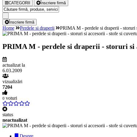
CATEGORII
Înscriere firmă
Înscriere firmă
Home
Perdele si draperii
PRIMA M - perdele si draperii - storuri si
PRIMA M - perdele si draperii - storuri si a
actualizat la
6.03.2009
vizualizări
7204
voturi
0
status
neactualizat
Despre