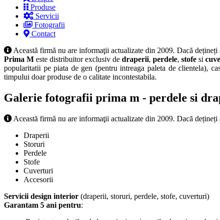
Produse
Servicii
Fotografii
Contact
Această firmă nu are informaţii actualizate din 2009. Dacă dețineți
Prima M
este distribuitor exclusiv de
draperii
,
perdele
,
stofe
si
cuve
popularitatii pe piata de gen (pentru intreaga paleta de clientela), 
timpului doar produse de o calitate incontestabila.
Galerie fotografii prima m - perdele si drape
Această firmă nu are informaţii actualizate din 2009. Dacă dețineți
Draperii
Storuri
Perdele
Stofe
Cuverturi
Accesorii
Servicii design interior
(draperii, storuri, perdele, stofe, cuverturi)
Garantam 5 ani pentru
: