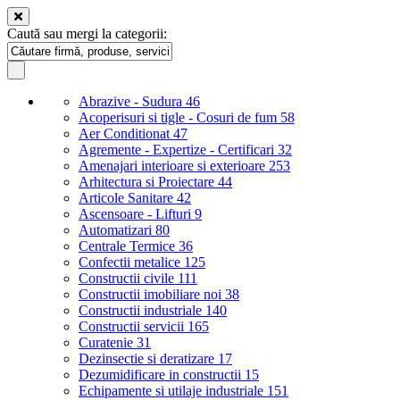
Caută sau mergi la categorii:
Abrazive - Sudura
46
Acoperisuri si tigle - Cosuri de fum
58
Aer Conditionat
47
Agremente - Expertize - Certificari
32
Amenajari interioare si exterioare
253
Arhitectura si Proiectare
44
Articole Sanitare
42
Ascensoare - Lifturi
9
Automatizari
80
Centrale Termice
36
Confectii metalice
125
Constructii civile
111
Constructii imobiliare noi
38
Constructii industriale
140
Constructii servicii
165
Curatenie
31
Dezinsectie si deratizare
17
Dezumidificare in constructii
15
Echipamente si utilaje industriale
151