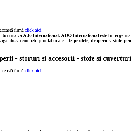
 această firmă
click aici.
rturi
marca
Ado International
.
ADO International
este firma germa
castigandu-si renumele prin fabricarea de
perdele
,
draperii
si
stofe pe
rii - storuri si accesorii - stofe si cuvertur
 această firmă
click aici.