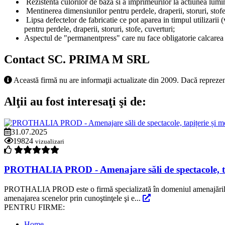
Rezistenta culorilor de baza si a imprimeurilor la actiunea luminii
Mentinerea dimensiunilor pentru perdele, draperii, storuri, stofe, 
Lipsa defectelor de fabricatie ce pot aparea in timpul utilizarii 
pentru perdele, draperii, storuri, stofe, cuverturi;
Aspectul de "permanentpress" care nu face obligatorie calcarea la
Contact SC. PRIMA M SRL
Această firmă nu are informaţii actualizate din 2009. Dacă reprezen
Alţii au fost interesaţi şi de:
31.07.2025
19824
vizualizari
PROTHALIA PROD - Amenajare săli de spectacole, tap
PROTHALIA PROD este o firmă specializată în domeniul amenajărilor, c
amenajarea scenelor prin cunoştinţele şi e...
PENTRU FIRME:
Home