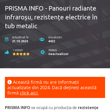
PRISMA INFO - Panouri radiante
infraroșu, rezistențe electrice în
tub metalic
actualizat la
vizualizări
21.10.2024
4422
voturi
status
1
neactualizat
Această firmă nu are informaţii
actualizate din 2024. Dacă dețineți această
firmă
click aici.
PRISMA INFO
se ocupă cu producția de
rezistențe