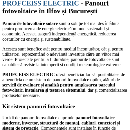
PROFCEISS ELECTRIC
- Panouri
fotovoltaice în Ilfov și București
Panourile fotovoltaice solare
sunt o soluție tot mai des întâlnită
pentru producerea de energie electrică în mod sustenabil și
economic. Acestea asigură independență energetică, reducerea
costurilor cu energia și sustenabilitate.
Acestea sunt benefice atât pentru mediul înconjurător, cât și pentru
utilizatori, reprezentând o adevărată investiție către un viitor mai
verde. Proiectate pentru a fi durabile, panourile fotovoltaice sunt
capabile să reziste la intemperii și condiții meteorologice extreme.
PROFCEISS ELECTRIC
oferă beneficiarilor săi posibilitatea de
a beneficia de un sistem de panouri fotovoltaice optim, alături de
servicii de evaluare și analiză pentru amplasarea parcului
fotovoltaic
,
instalarea și testarea sistemului
, dar și comercializarea
produselor necesare.
Kit sistem panouri fotovoltaice
Un kit de panouri fotovoltaice cuprinde
panouri fotovoltaice
moderne, invertor, structură de montaj, cabluri, conectori și
sistem de protecție
. Componentele sunt instalate în funcție de