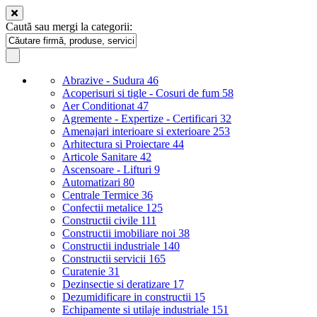
Caută sau mergi la categorii:
Abrazive - Sudura
46
Acoperisuri si tigle - Cosuri de fum
58
Aer Conditionat
47
Agremente - Expertize - Certificari
32
Amenajari interioare si exterioare
253
Arhitectura si Proiectare
44
Articole Sanitare
42
Ascensoare - Lifturi
9
Automatizari
80
Centrale Termice
36
Confectii metalice
125
Constructii civile
111
Constructii imobiliare noi
38
Constructii industriale
140
Constructii servicii
165
Curatenie
31
Dezinsectie si deratizare
17
Dezumidificare in constructii
15
Echipamente si utilaje industriale
151