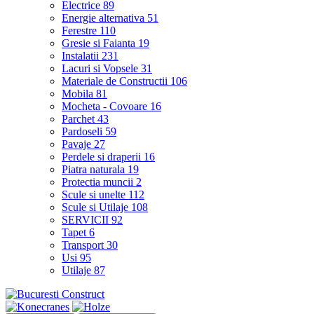
Electrice
89
Energie alternativa
51
Ferestre
110
Gresie si Faianta
19
Instalatii
231
Lacuri si Vopsele
31
Materiale de Constructii
106
Mobila
81
Mocheta - Covoare
16
Parchet
43
Pardoseli
59
Pavaje
27
Perdele si draperii
16
Piatra naturala
19
Protectia muncii
2
Scule si unelte
112
Scule si Utilaje
108
SERVICII
92
Tapet
6
Transport
30
Usi
95
Utilaje
87