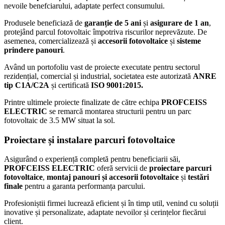
nevoile benefciarului, adaptate perfect consumului.
Produsele beneficiază de
garanție de 5 ani
și
asigurare de 1 an
,
protejând parcul fotovoltaic împotriva riscurilor neprevăzute. De
asemenea, comercializează și
accesorii fotovoltaice
și
sisteme
prindere panouri
.
Având un portofoliu vast de proiecte executate pentru sectorul
rezidențial, comercial și industrial, societatea este autorizată
ANRE
tip C1A/C2A
și certificată
ISO 9001:2015.
Printre ultimele proiecte finalizate de către echipa
PROFCEISS
ELECTRIC
se remarcă montarea structurii pentru un parc
fotovoltaic de 3.5 MW situat la sol.
Proiectare și instalare parcuri fotovoltaice
Asigurând o experiență completă pentru beneficiarii săi,
PROFCEISS ELECTRIC
oferă servicii de
proiectare parcuri
fotovoltaice
,
montaj panouri și accesorii fotovoltaice
și
testări
finale
pentru a garanta performanța parcului.
Profesioniștii firmei lucrează eficient și în timp util, venind cu soluții
inovative și personalizate, adaptate nevoilor și cerințelor fiecărui
client.