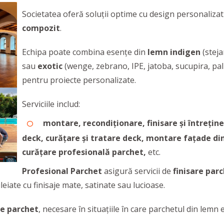
Societatea oferă soluții optime cu design personaliza
compozit
.
Echipa poate combina esențe din
lemn indigen
(steja
sau
exotic
(wenge, zebrano, IPE, jatoba, sucupira, pal
pentru proiecte personalizate.
Serviciile includ:
montare, recondiționare, finisare și întrețin
deck,
curățare și tratare deck
, montare fațade din
curățare profesională parchet,
etc.
Profesional Parchet
asigură servicii de
finisare par
leiate cu finisaje mate, satinate sau lucioase.
re parchet
, necesare în situațiile în care parchetul din lemn 