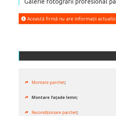
Galerie fotografii profesional p
Această firmă nu are informaţii actualiz
Montare parchet
;
Montare fațade lemn;
Recondiționare parchet
;