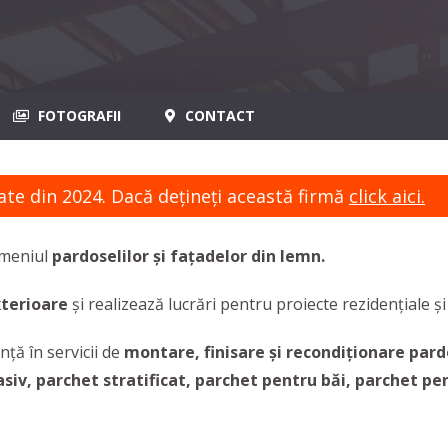
FOTOGRAFII
CONTACT
ate din 2024. Dacă dețineți această firmă
click aici.
omeniul
pardoselilor și fațadelor din lemn.
xterioare
și realizează lucrări pentru proiecte rezidențiale și 
nță în servicii de
montare, finisare și recondiționare pard
iv, parchet stratificat, parchet pentru băi, parchet pen