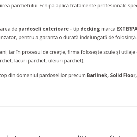
ăcuirea parchetului. Echipa aplică tratamente profesionale spe
ntarea de
pardoseli exterioare
- tip
decking
marca
EXTERPA
punzător, pentru a garanta o durată îndelungată de folosință.
ni, iar în procesul de creație, firma folosește scule și utilaj
chet, lacuri parchet, uleiuri parchet).
 top din domeniul pardoselilor precum
Barlinek, Solid Floor