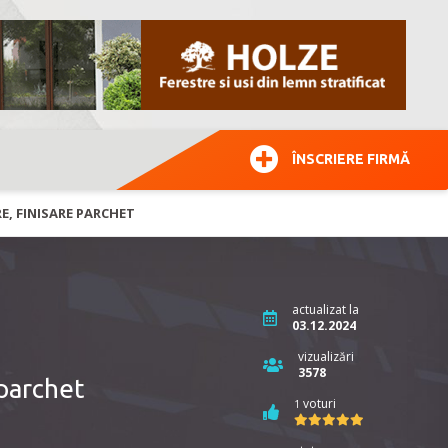
ÎNSCRIERE FIRMĂ
, FINISARE PARCHET
actualizat la
03.12.2024
vizualizări
3578
 parchet
voturi
1