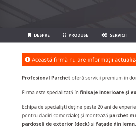
DESPRE
PRODUSE
SERVICII
Această firmă nu are informaţii actualiz
Profesional Parchet
oferă servicii premium în d
Firma este specializată în
finisaje interioare și e
Echipa de specialiști deține peste 20 ani de experie
pentru clădiri comerciale) și montează
parchet mas
pardoseli de exterior (deck)
și
fațade din lemn.