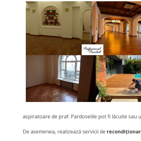
aspiratoare de praf. Pardoselile pot fi lăcuite sau u
De asemenea, realizează servicii de
recondiționa