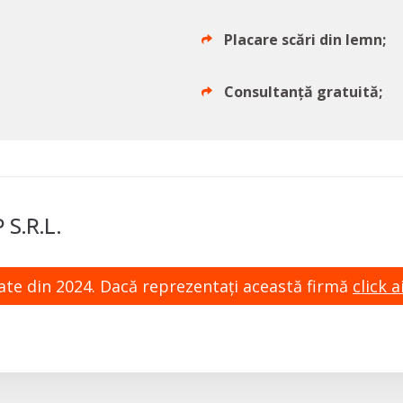
Placare scări din lemn;
Consultanță gratuită;
S.R.L.
zate din 2024. Dacă reprezentaţi această firmă
click ai