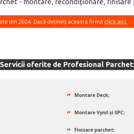
archet - montare, recondiționare, finisare
ate din 2024. Dacă dețineți această firmă
click aici.
Servicii oferite de Profesional Parchet
Montare Deck;
Montare Vynil și SPC;
Finisare parchet;