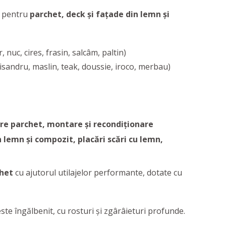
t pentru
parchet, deck și fațade din lemn și
r, nuc, cires, frasin, salcâm, paltin)
isandru, maslin, teak, doussie, iroco, merbau)
ere parchet, montare și recondiționare
 lemn și compozit, placări scări cu lemn,
chet
cu ajutorul utilajelor performante, dotate cu
este îngălbenit, cu rosturi și zgârâieturi profunde.