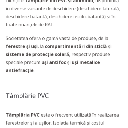
clienților
tâmplărie din PVC și aluminiu
, disponibilă
în diverse variante de deschidere (deschidere laterală,
deschidere batantă, deschidere oscilo-batantă) și în
toate nuanțele de RAL.
Societatea oferă o gamă vastă de produse, de la
ferestre și uși
, la
compartimentări din sticlă
și
sisteme de protecție solară
, respectiv produse
speciale precum
uși antifoc
și
uși metalice
antiefracție
.
Tâmplărie PVC
Tâmplăria PVC
este o frecvent utilizată în realizarea
ferestrelor și a ușilor. Izolația termică și costul