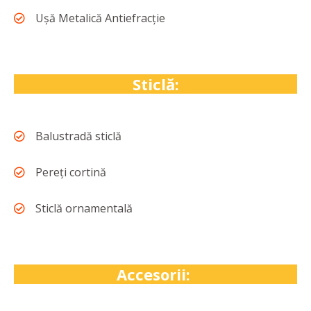
Ușă Metalică Antiefracție
Sticlă:
Balustradă sticlă
Pereți cortină
Sticlă ornamentală
Accesorii: