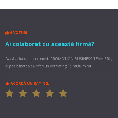
9 VOTURI
Ai colaborat cu această firmă?
Dacă ai lucrat sau cunoşti PROMOTION BUSINESS TEAM SRL,
ai posibilitatea să oferi un vot/rating. Îți mulțumim!
ACORDĂ UN RATING: