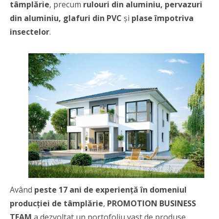
tâmplărie
, precum
rulouri din aluminiu, pervazuri
din aluminiu, glafuri din PVC
și
plase împotriva
insectelor
.
Având
peste 17 ani de experiență în domeniul
producției de tâmplărie
,
PROMOTION BUSINESS
TEAM
a dezvoltat un portofoliu vast de produse,