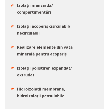
Izolații mansardă/
compartimentări
Izolații acoperiș cisrculabil/
necirculabil
Realizare elemente din vată
minerală pentru acoperiș
Izolații polistiren expandat/
extrudat
Hidroizolații membrane,
hidroizolații pensulabile