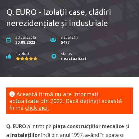
Q. EURO - Izolații case, clădiri
nerezidențiale și industriale
actualizat la
vizualizări
30.08.2022
5477
voturi
status
1
neactualizat
Această firmă nu are informaţii
actualizate din 2022. Dacă dețineți această
firmă
click aici.
Q. EURO
a intrat pe
piața construcțiilor metalice
și
a
instalațiilor
încă din anul 1997, având în spate o