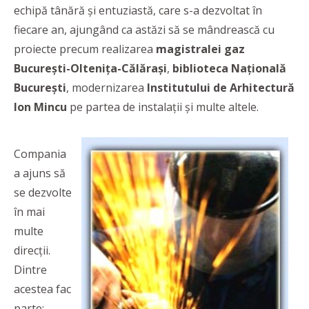
echipă tânără și entuziastă, care s-a dezvoltat în
fiecare an, ajungând ca astăzi să se mândrească cu
proiecte precum realizarea
magistralei gaz
București-Oltenița-Călărași
,
biblioteca Națională
București
, modernizarea
Institutului de Arhitectură
Ion Mincu
pe partea de instalații și multe altele.
Compania
a ajuns să
se dezvolte
în mai
multe
direcții.
Dintre
acestea fac
parte: