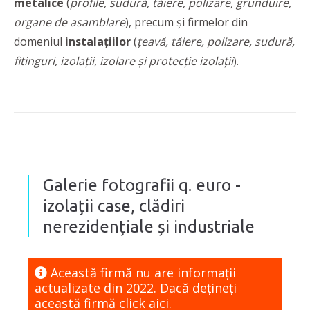
metalice
(
profile, sudură, tăiere, polizare, grunduire,
organe de asamblare
), precum și firmelor din
domeniul
instalațiilor
(
țeavă, tăiere, polizare, sudură,
fitinguri, izolații, izolare și protecție izolații
).
Galerie fotografii q. euro -
izolații case, clădiri
nerezidențiale și industriale
Această firmă nu are informaţii
actualizate din 2022. Dacă dețineți
această firmă
click aici.