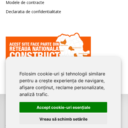
Modele de contracte
Declaratia de confidentialitate
Folosim cookie-uri și tehnologii similare
pentru a crește experiența de navigare,
afișare conținut, reclame personalizate,
analiză trafic.
Accept cookie-uri esenţiale
©2026
BUCURESTI CONSTRUCT
este un serviciu de promovare online
pentru firme. Proiect digital dezvoltat de
LIVE COMMUNICATIONS SRL
,
Vreau să schimb setările
J12/4191/2006, RO19492087