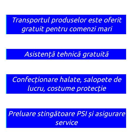
Transportul produselor este oferit
gratuit pentru comenzi mari
Asistență tehnică gratuită
Confecționare halate, salopete de
lucru, costume protecție
Preluare stingătoare PSI și asigurare
service