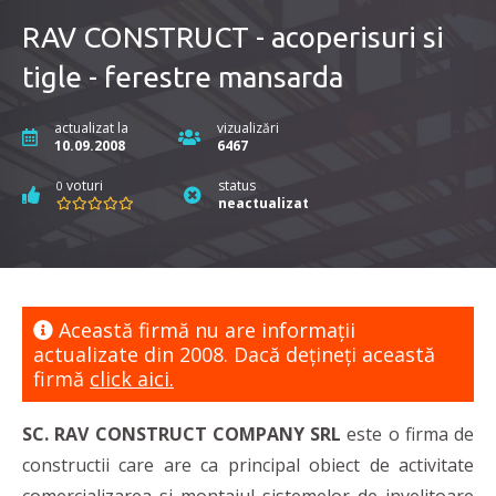
RAV CONSTRUCT - acoperisuri si
tigle - ferestre mansarda
actualizat la
vizualizări
10.09.2008
6467
voturi
status
0
neactualizat
Această firmă nu are informaţii
actualizate din 2008. Dacă dețineți această
firmă
click aici.
SC. RAV CONSTRUCT COMPANY SRL
este o firma de
constructii care are ca principal obiect de activitate