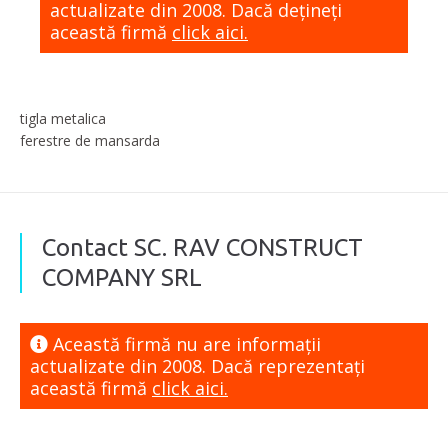
actualizate din 2008. Dacă dețineți
această firmă
click aici.
tigla metalica
ferestre de mansarda
Contact SC. RAV CONSTRUCT
COMPANY SRL
Această firmă nu are informaţii
actualizate din 2008. Dacă reprezentaţi
această firmă
click aici.