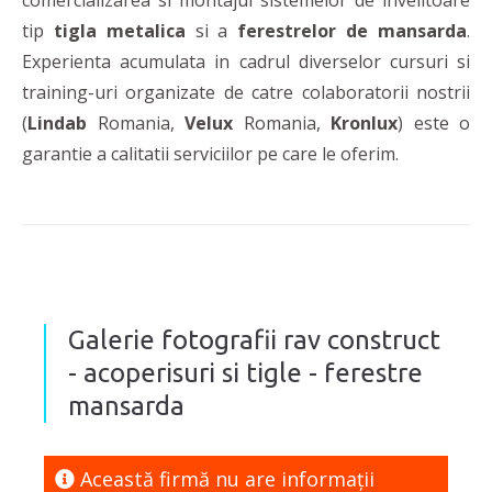
comercializarea si montajul sistemelor de invelitoare
tip
tigla metalica
si a
ferestrelor de mansarda
.
Experienta acumulata in cadrul diverselor cursuri si
training-uri organizate de catre colaboratorii nostrii
(
Lindab
Romania,
Velux
Romania,
Kronlux
) este o
garantie a calitatii serviciilor pe care le oferim.
Galerie fotografii rav construct
- acoperisuri si tigle - ferestre
mansarda
Această firmă nu are informaţii