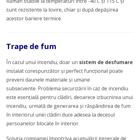
Rămân stabile la temperaturi între -40 C și 115 C și
sunt rezistente la lovire, chiar și după depășirea
acestor bariere termice.
Trape de fum
În cazul unui incendiu, doar un
sistem de desfumare
instalat corespunzător şi perfect funcţional poate
preveni daunele materiale şi umane
subsecvente. Problema securizării în caz de incendiu
este esențială pentru clădiri, deoarece izbucnirea unui
incendiu, urmată de generarea şi răspândirea de fum
în interiorul unei clădiri duce adesea la decesul
persoanelor blocate în interior.
Soluția companiei împotriva acumulării generale de