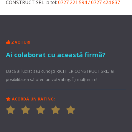
CONSTRUCT SRL la tel:
0727 221 594 / 0727 424 837
2 VOTURI
Ai colaborat cu această firmă?
Dacă ai lucrat sau cunoşti RICHTER CONSTRUCT SRL, ai
posibilitatea să oferi un vot/rating. Îți mulțumim!
ACORDĂ UN RATING: