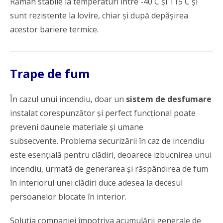
Rămân stabile la temperaturi între -40 C și 115 C și
sunt rezistente la lovire, chiar și după depășirea
acestor bariere termice.
Trape de fum
În cazul unui incendiu, doar un
sistem de desfumare
instalat corespunzător şi perfect funcţional poate
preveni daunele materiale şi umane
subsecvente. Problema securizării în caz de incendiu
este esențială pentru clădiri, deoarece izbucnirea unui
incendiu, urmată de generarea şi răspândirea de fum
în interiorul unei clădiri duce adesea la decesul
persoanelor blocate în interior.
Soluția companiei împotriva acumulării generale de