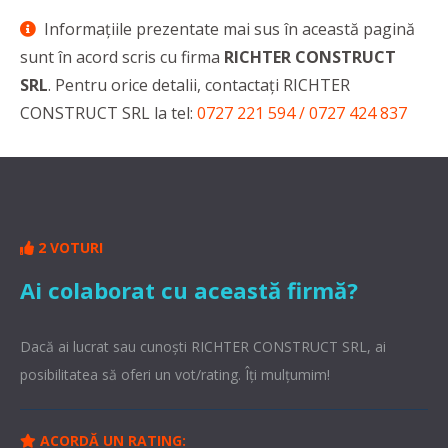
Informaţiile prezentate mai sus în această pagină
sunt în acord scris cu firma
RICHTER CONSTRUCT
SRL
. Pentru orice detalii, contactaţi RICHTER
CONSTRUCT SRL la tel:
0727 221 594 / 0727 424 837
2 VOTURI
Ai colaborat cu această firmă?
Dacă ai lucrat sau cunoşti RICHTER CONSTRUCT SRL, ai
posibilitatea să oferi un vot/rating. Îți mulțumim!
ACORDĂ UN RATING: