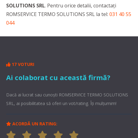
SOLUTIONS SRL
. Pentru orice detalii, contactaţi
ROMSERVICE TERMO SOLUTIONS SRL la tel:
031 40 55
044
17 VOTURI
Ai colaborat cu această firmă?
Dacă ai lucrat sau cunoşti ROMSERVICE TERMO SOLUTIONS
SRL, ai posibilitatea să oferi un vot/rating. Îți mulțumim!
ACORDĂ UN RATING: