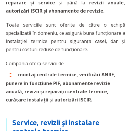
reparare și service
și până la
revizii anuale,
autorizări ISCIR și abonamente de revizie.
Toate serviciile sunt oferite de către o echipă
specializată în domeniu, ce asigură buna funcționare a
instalației termice pentru siguranța casei, dar și
pentru costuri reduse de funcționare.
Compania oferă servicii de:
montaj centrale termice, verificări ANRE,
punere în funcțiune PIF, abonamente revizie
anuală, revizii și reparații centrale termice,
curățare instalații
și
autorizări ISCIR.
Service, revizii și instalare