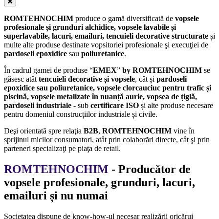
ROMTEHNOCHIM
produce o gamă diversificată de
vopsele
profesionale și grunduri alchidice, vopsele lavabile și
superlavabile,
lacuri, emailuri,
tencuieli decorative structurate
și
multe alte produse destinate vopsitoriei profesionale şi execuţiei de
pardoseli epoxidice
sau
poliuretanice
.
În cadrul gamei de produse “
EMEX
”
by ROMTEHNOCHIM
se
găsesc atât
tencuieli decorative și vopsele
, cât și
pardoseli
epoxidice sau poliuretanice, vopsele clorcauciuc pentru trafic și
piscină, vopsele metalizate în nuanță aurie, vopsea de țiglă,
pardoseli industriale
- sub
certificare ISO
și alte produse necesare
pentru domeniul construcțiilor industriale și civile.
Deşi orientată spre relaţia
B2B
,
ROMTEHNOCHIM
vine în
sprijinul micilor consumatori, atât prin colaborări directe, cât şi prin
parteneri specializaţi pe piaţa de retail.
ROMTEHNOCHIM
- Producător de
vopsele profesionale, grunduri, lacuri,
emailuri și nu numai
Societatea dispune de know-how-ul necesar realizării oricărui