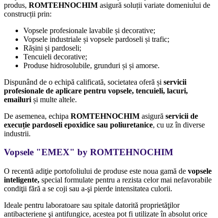
produs,
ROMTEHNOCHIM
asigură soluții variate domeniului de
construcții prin:
Vopsele profesionale lavabile și decorative;
Vopsele industriale și vopsele pardoseli și trafic;
Rășini și pardoseli;
Tencuieli decorative;
Produse hidrosolubile, grunduri și și amorse.
Dispunând de o echipă calificată, societatea oferă și
servicii
profesionale de aplicare pentru vopsele, tencuieli, lacuri,
emailuri
și multe altele.
De asemenea, echipa
ROMTEHNOCHIM
asigură
servicii de
execuție pardoseli epoxidice sau poliuretanice
, cu uz în diverse
industrii.
Vopsele "
EMEX
" by
ROMTEHNOCHIM
O recentă adiţie portofoliului de produse este noua gamă de
vopsele
inteligente,
special formulate pentru a rezista celor mai nefavorabile
condiţii fără a se coji sau a-şi pierde intensitatea culorii.
Ideale pentru laboratoare sau spitale datorită proprietăţilor
antibacteriene şi antifungice, acestea pot fi utilizate în absolut orice