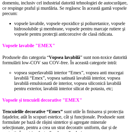
domeniu, inclusiv cel industrial datorită tehnologiei de autocurăţare,
ce respinge praful şi murdăria. Se regăsesc în această gamă vopsele
precum:
vopsele lavabile, vopsele epoxidice şi poliuretanice, vopsele
hidrosolubile şi membrane, vopsele pentru marcaje rutiere şi
vopsele pentru protecţii anticorozive de clasă ridicata.
Vopsele lavabile "
EMEX"
Produsele din categoria “
Vopsea lavabilă
” sunt non-toxice datorită
formulării low-COV sau COV-free. În această categorie intră:
vopsea superlavabilă interior “Emex”, vopsea anti mucegai
lavabilă “Emex”, vopsea satinată lavabilă interior, vopsea
lavabilă emulsionată de interior, vopsea siliconică lavabilă
pentru exterior, lavabilă interior silicat de potasiu, etc;
Vopsele și tencuieli decorative "
EMEX"
Tencuielile decorative “Emex”
sunt utile în finisarea și protecția
fațadelor, atât în scopuri estetice, cât și funcționale. Produsele sunt
formulate pe bază de rășini sintetice și agregate minerale
selecționate, pentru a crea un strat decorativ uniform, dar și de