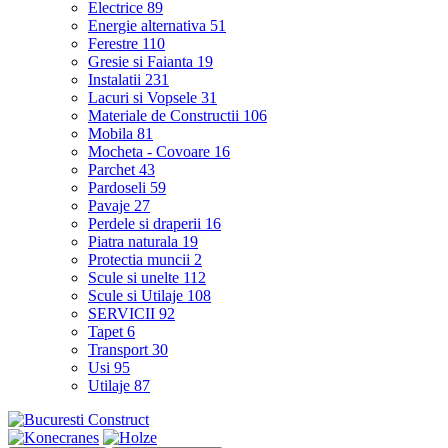
Electrice
89
Energie alternativa
51
Ferestre
110
Gresie si Faianta
19
Instalatii
231
Lacuri si Vopsele
31
Materiale de Constructii
106
Mobila
81
Mocheta - Covoare
16
Parchet
43
Pardoseli
59
Pavaje
27
Perdele si draperii
16
Piatra naturala
19
Protectia muncii
2
Scule si unelte
112
Scule si Utilaje
108
SERVICII
92
Tapet
6
Transport
30
Usi
95
Utilaje
87