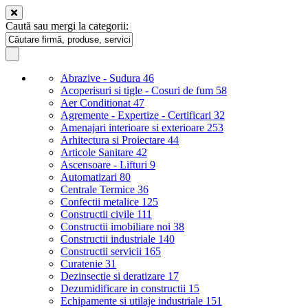
Caută sau mergi la categorii:
Abrazive - Sudura
46
Acoperisuri si tigle - Cosuri de fum
58
Aer Conditionat
47
Agremente - Expertize - Certificari
32
Amenajari interioare si exterioare
253
Arhitectura si Proiectare
44
Articole Sanitare
42
Ascensoare - Lifturi
9
Automatizari
80
Centrale Termice
36
Confectii metalice
125
Constructii civile
111
Constructii imobiliare noi
38
Constructii industriale
140
Constructii servicii
165
Curatenie
31
Dezinsectie si deratizare
17
Dezumidificare in constructii
15
Echipamente si utilaje industriale
151