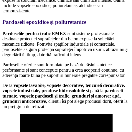
expuse la solicitări mecanice, chimice sau climatice intense. Gama
include vopsele epoxidice, poliuretanice, alchidice sau
termorezistente.
Pardoseli epoxidice și poliuretanice
Pardoselile pentru trafic EMEX
sunt sisteme profesionale
destinate protecției suprafețelor din beton expuse la solicitări
mecanice ridicate. Potrivite spațiilor industriale și comerciale,
pardoselile asigură protecția suprafeței împotriva uzurii, abraziunii și
degradării în timp, datorită traficului intens.
Pardoselile oferite sunt formulate pe bază de rășini sintetice
performante și sunt concepute pentru a crea acoperiri continue, cu
aderență foarte bună pe suporturi minerale pregătite corespunzător.
De la
vopsele lavabile, vopsele decorative, tencuieli decorative,
vopsele industriale, produse hidrosolubile
și până la
pardoseli
turnate, vopsele pardoseli și trafic, grunduri și amorse: apă,
grunduri anticorozive,
clienții își pot alege produsul dorit, oferit la
un preț greu de refuzat!