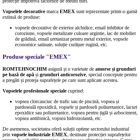
protecție împotriva factorilor de mediu duri.
Vopselele decorative
marca
EMEX
sunt reprezentate printr-o gamă
extinsă de produse:
vopsele decorative de exterior alchidice, email inhibitor de
coroziune, vopsele metalizate culoare argintie, lac de mobilier
de grădină, email uretanizat pentru metal exterior, vopsele
economice satinate, soluție curățare rugină, etc.
Produse speciale "
EMEX"
ROMTEHNOCHIM
asigură și o varietate de
amorse și grunduri
pe bază de apă
și
grunduri anticorozive
, special concepute pentru
a pregăti și proteja suprafețele pe care sunt aplicate acestea.
Vopselele profesionale speciale
cuprind:
vopsea clorcauciuc de trafic sau de piscină, vopsea și
pardoseală epoxidică, vopsele și pardoseli poliuretanice, lacuri
epoxidice sau poliuretanice, vopsea pentru țiglă și azbociment,
vopsea antifonică, vopsea hidroizolantă, etc.
De asemenea, societatea oferă soluții optime sectorului industrial
prin
vopsele industriale EMEX
, destinate protecției suprafețelor