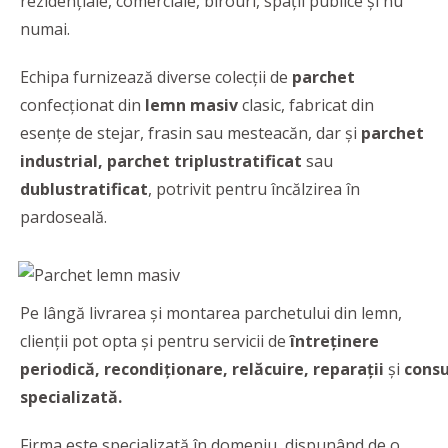
rezidenţiale, comerciale, birouri, spații publice şi nu
numai.
Echipa furnizează diverse colecţii de
parchet
confecţionat din
lemn masiv
clasic, fabricat din
esenţe de stejar, frasin sau mesteacăn, dar şi
parchet
industrial, parchet triplustratificat
sau
dublustratificat
,
potrivit pentru încălzirea în
pardoseală.
Pe lângă livrarea și montarea parchetului din lemn,
clienții pot opta și pentru servicii de
întreținere
periodică, recondiționare, relăcuire, reparații
și
consu
specializată.
Firma este specializată în domeniu, dispunând de o