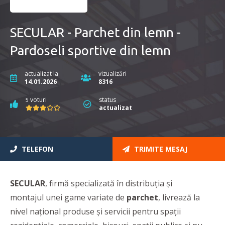
SECULAR - Parchet din lemn -
Pardoseli sportive din lemn
actualizat la
vizualizări
14.01.2026
8316
voturi
status
5
actualizat
TELEFON
TRIMITE MESAJ
SECULAR
, firmă specializată în distribuția și
montajul unei game variate de
parchet
, livrează la
nivel național produse și servicii pentru spații