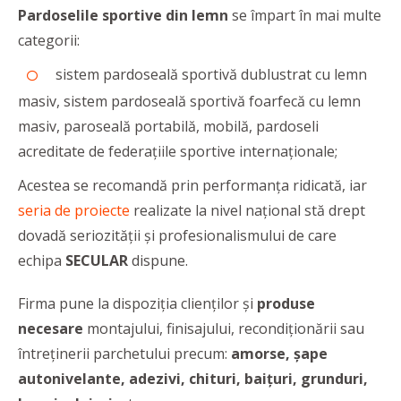
Pardoselile sportive din lemn
se împart în mai multe
categorii:
sistem pardoseală sportivă dublustrat cu lemn
masiv, sistem pardoseală sportivă foarfecă cu lemn
masiv, paroseală portabilă, mobilă, pardoseli
acreditate de federaţiile sportive internaţionale;
Acestea se recomandă prin performanța ridicată, iar
seria de proiecte
realizate la nivel național stă drept
dovadă seriozităţii şi profesionalismului de care
echipa
SECULAR
dispune.
Firma pune la dispoziția clienților și
produse
necesare
montajului, finisajului, recondiționării sau
întreținerii parchetului precum:
amorse, șape
autonivelante, adezivi, chituri, baițuri, grunduri,