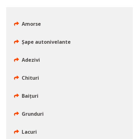
Amorse
Şape autonivelante
Adezivi
Chituri
Baițuri
Grunduri
Lacuri