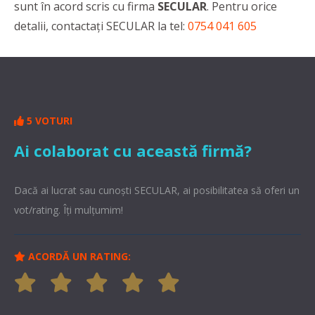
sunt în acord scris cu firma
SECULAR
. Pentru orice
detalii, contactaţi SECULAR la tel:
0754 041 605
5 VOTURI
Ai colaborat cu această firmă?
Dacă ai lucrat sau cunoşti SECULAR, ai posibilitatea să oferi un
vot/rating. Îți mulțumim!
ACORDĂ UN RATING: