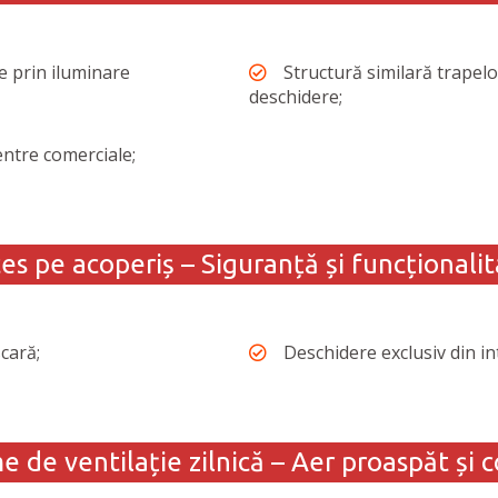
e prin iluminare
Structură similară trapel
deschidere;
centre comerciale;
es pe acoperiș – Siguranță și funcționalit
cară;
Deschidere exclusiv din in
e de ventilație zilnică – Aer proaspăt și c