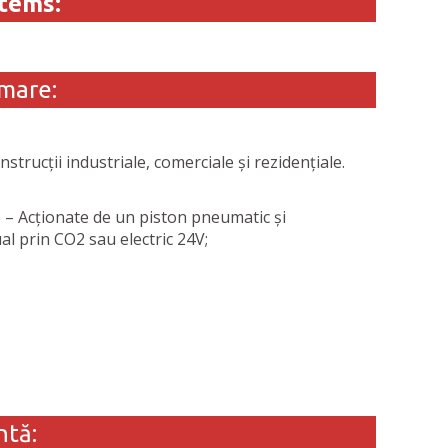
stems:
umare:
trucții industriale, comerciale și rezidențiale.
– Acționate de un piston pneumatic și
 prin CO2 sau electric 24V;
ntă: