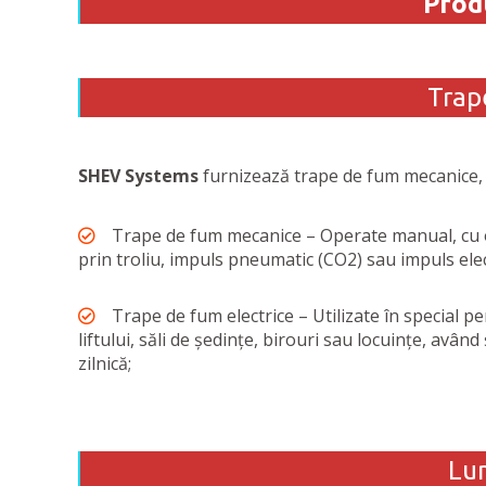
Produ
Trap
SHEV Systems
furnizează trape de fum mecanice, pn
Trape de fum mecanice – Operate manual, cu
prin troliu, impuls pneumatic (CO2) sau impuls elec
Trape de fum electrice – Utilizate în special pe
liftului, săli de ședințe, birouri sau locuințe, având 
zilnică;
Lum