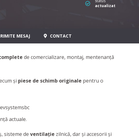
status
actualizat
RIMITE MESAJ
CONTACT
i complete
de comercializare, montaj, mentenanță
recum și
piese de schimb originale
pentru o
nță actuale.
ş, sisteme de
ventilaţie
zilnică, dar şi accesorii şi