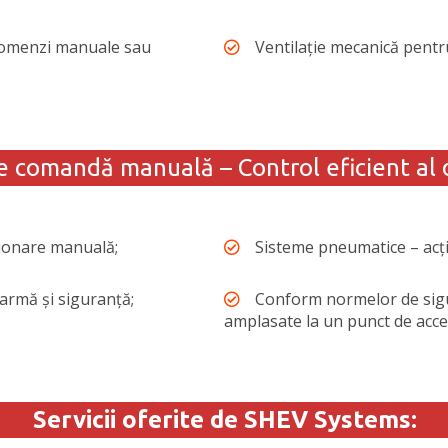
, comenzi manuale sau
Ventilație mecanică pentru
 comandă manuală – Control eficient al 
ționare manuală;
Sisteme pneumatice – acț
larmă și siguranță;
Conform normelor de sig
amplasate la un punct de acces
Servicii oferite de SHEV Systems: