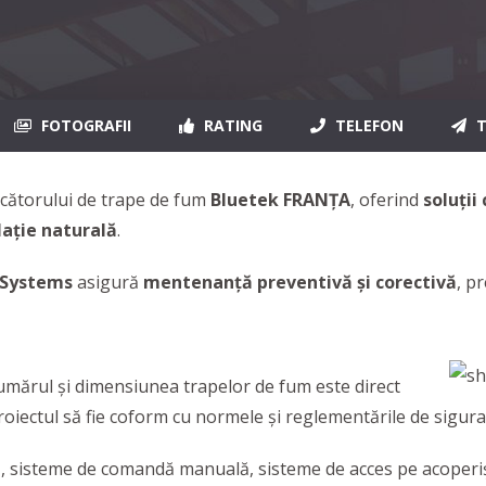
FOTOGRAFII
RATING
TELEFON
T
ucătorului de trape de fum
Bluetek FRANȚA
, oferind
soluți
lație naturală
.
 Systems
asigură
mentenanță preventivă și corectivă
, p
numărul şi dimensiunea trapelor de fum este direct
roiectul să fie coform cu normele şi reglementările de sigura
e
, sisteme de comandă manuală, sisteme de acces pe acoperi