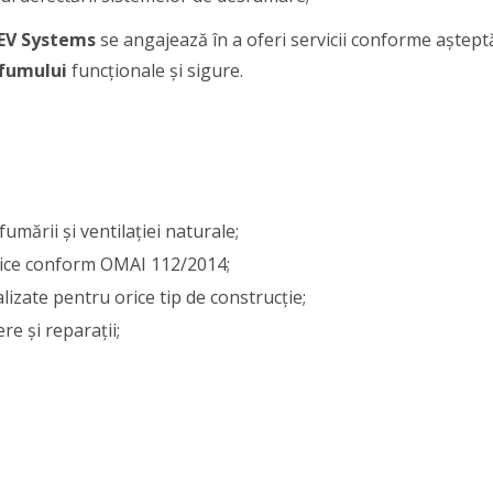
EV Systems
se angajează în a oferi servicii conforme aşteptă
 fumului
funcţionale şi sigure.
mării și ventilației naturale;
ice conform OMAI 112/2014;
lizate pentru orice tip de construcție;
re și reparații;