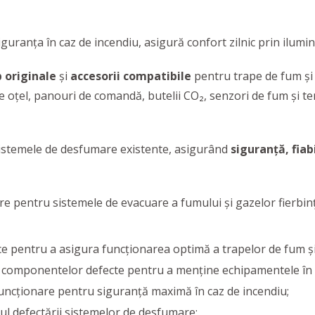
guranţa în caz de incendiu, asigură confort zilnic prin ilumina
 originale
și
accesorii
compatibile
pentru trape de fum și s
i de oțel, panouri de comandă, butelii CO₂, senzori de fum și t
istemele de desfumare existente, asigurând
siguranță, fiab
ere pentru sistemele de evacuare a fumului și gazelor fierbi
ce pentru a asigura funcționarea optimă a trapelor de fum și 
 componentelor defecte pentru a menține echipamentele în s
funcționare pentru siguranță maximă în caz de incendiu;
zul defectării sistemelor de desfumare;