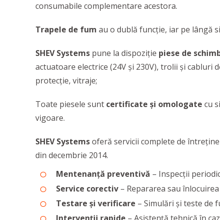
consumabile complementare acestora.
Trapele de fum
au o dublă funcţie, iar pe lângă si
SHEV Systems
pune la dispoziție
piese de schimb
actuatoare electrice (24V și 230V), trolii și cablur
protecție, vitraje;
Toate piesele sunt
certificate și omologate
cu s
vigoare.
SHEV Systems
oferă servicii complete de întrețin
din decembrie 2014.
Mentenanță preventivă
– Inspecții periodi
Service corectiv
– Repararea sau înlocuirea
Testare și verificare
– Simulări și teste de 
Intervenții rapide
– Asistență tehnică în ca