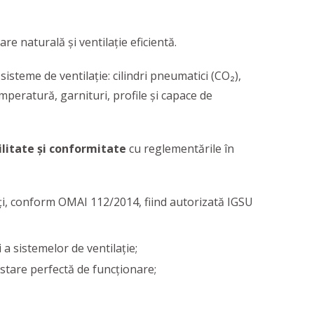
re naturală şi ventilaţie eficientă.
isteme de ventilație: cilindri pneumatici (CO₂),
emperatură, garnituri, profile și capace de
ilitate și conformitate
cu reglementările în
nți, conform OMAI 112/2014, fiind autorizată IGSU
a sistemelor de ventilație;
tare perfectă de funcționare;