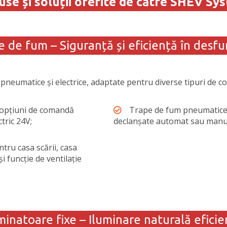
se și soluții oferite de către SHEV Sy
e de fum – Siguranță și eficiență în desf
eumatice și electrice, adaptate pentru diverse tipuri de cons
 opțiuni de comandă
Trape de fum pneumatice 
tric 24V;
declanșate automat sau manual
ntru casa scării, casa
și funcție de ventilație
inatoare fixe – Iluminare naturală eficie