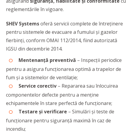
asigurând
siguranță, fiabilitate și conformitate
cu
reglementările în vigoare.
SHEV Systems
oferă servicii complete de întreținere
pentru sistemele de evacuare a fumului și gazelor
fierbinți, conform OMAI 112/2014, fiind autorizată
IGSU din decembrie 2014.
Mentenanță preventivă
– Inspecții periodice
pentru a asigura funcționarea optimă a trapelor de
fum și a sistemelor de ventilație;
Service corectiv
– Repararea sau înlocuirea
componentelor defecte pentru a menține
echipamentele în stare perfectă de funcționare;
Testare și verificare
– Simulări și teste de
funcționare pentru siguranță maximă în caz de
incendiu;