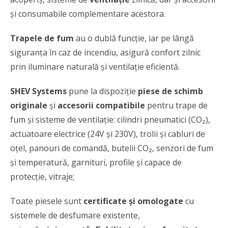
şi consumabile complementare acestora.
Trapele de fum
au o dublă funcţie, iar pe lângă
siguranţa în caz de incendiu, asigură confort zilnic
prin iluminare naturală şi ventilaţie eficientă.
SHEV Systems
pune la dispoziție
piese de schimb
originale
și
accesorii
compatibile
pentru trape de
fum și sisteme de ventilație: cilindri pneumatici (CO₂),
actuatoare electrice (24V și 230V), trolii și cabluri de
oțel, panouri de comandă, butelii CO₂, senzori de fum
și temperatură, garnituri, profile și capace de
protecție, vitraje;
Toate piesele sunt
certificate și omologate
cu
sistemele de desfumare existente,