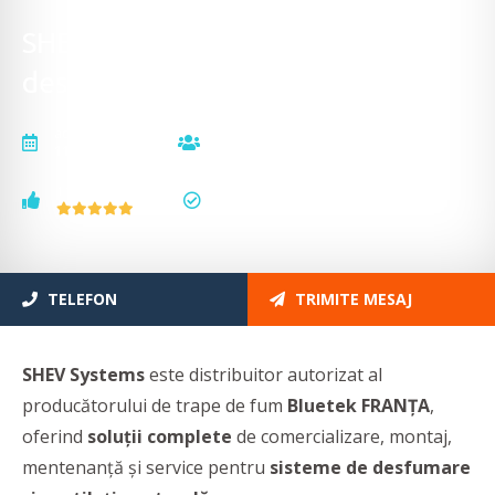
SHEV Systems - Specialiști în
desfumare și ventilație naturală
actualizat la
vizualizări
11.02.2026
3807
voturi
status
1
actualizat
TELEFON
TRIMITE MESAJ
SHEV Systems
este distribuitor autorizat al
producătorului de trape de fum
Bluetek FRANȚA
,
oferind
soluții complete
de comercializare, montaj,
mentenanță și service pentru
sisteme de desfumare