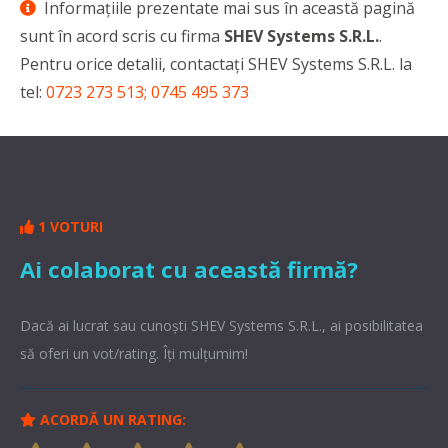
Informaţiile prezentate mai sus în această pagină
sunt în acord scris cu firma
SHEV Systems S.R.L.
.
Pentru orice detalii, contactaţi SHEV Systems S.R.L. la
tel:
0723 273 513; 0745 495 373
1 VOTURI
Ai colaborat cu această firmă?
Dacă ai lucrat sau cunoşti SHEV Systems S.R.L., ai posibilitatea
să oferi un vot/rating. Îți mulțumim!
ACORDĂ UN RATING: