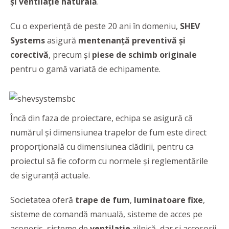
și ventilație naturală
.
Cu o experiență de peste 20 ani în domeniu,
SHEV
Systems
asigură
mentenanță preventivă și
corectivă
, precum și
piese de schimb originale
pentru o gamă variată de echipamente.
Încă din faza de proiectare, echipa se asigură că
numărul şi dimensiunea trapelor de fum este direct
proporţională cu dimensiunea clădirii, pentru ca
proiectul să fie coform cu normele şi reglementările
de siguranță actuale.
Societatea oferă
trape de fum
,
luminatoare fixe
,
sisteme de comandă manuală, sisteme de acces pe
acoperiş, sisteme de
ventilaţie
zilnică, dar şi accesorii