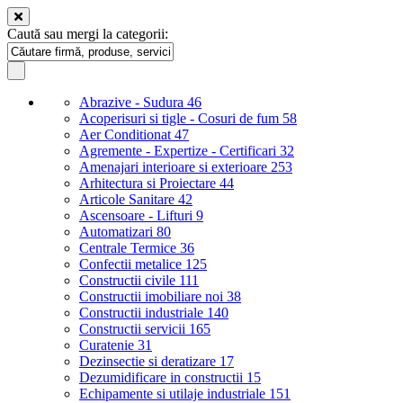
Caută sau mergi la categorii:
Abrazive - Sudura
46
Acoperisuri si tigle - Cosuri de fum
58
Aer Conditionat
47
Agremente - Expertize - Certificari
32
Amenajari interioare si exterioare
253
Arhitectura si Proiectare
44
Articole Sanitare
42
Ascensoare - Lifturi
9
Automatizari
80
Centrale Termice
36
Confectii metalice
125
Constructii civile
111
Constructii imobiliare noi
38
Constructii industriale
140
Constructii servicii
165
Curatenie
31
Dezinsectie si deratizare
17
Dezumidificare in constructii
15
Echipamente si utilaje industriale
151