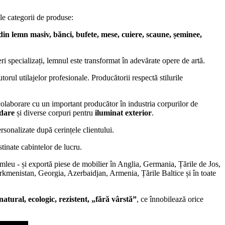
le categorii de produse:
din lemn masiv, bănci, bufete, mese, cuiere, scaune, șeminee,
eri specializați, lemnul este transformat în adevărate opere de artă.
torul utilajelor profesionale. Producătorii respectă stilurile
 colaborare cu un important producător în industria corpurilor de
adare
și diverse corpuri pentru
iluminat exterior
.
rsonalizate după cerințele clientului.
tinate cabintelor de lucru.
mleu - și exportă piese de mobilier în Anglia, Germania, Țările de Jos,
kmenistan, Georgia, Azerbaidjan, Armenia, Țările Baltice și în toate
natural, ecologic, rezistent, „fără vârstă”
, ce înnobilează orice