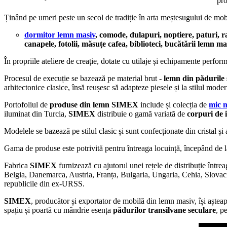
pro
Ținând pe umeri peste un secol de tradiție în arta meștesugului de m
dormitor lemn masiv
, comode, dulapuri, noptiere, paturi, r
canapele, fotolii, măsuțe cafea, biblioteci, bucătării lemn ma
În propriile ateliere de creație, dotate cu utilaje și echipamente perfor
Procesul de execuție se bazează pe material brut -
lemn din pădurile 
arhitectonice clasice, însă reușesc să adapteze piesele și la stilul moder
Portofoliul de
produse din lemn SIMEX
include și colecția de
mic m
iluminat din Turcia,
SIMEX
distribuie o gamă variată de
corpuri de 
Modelele se bazează pe stilul clasic și sunt confecționate din cristal ș
Gama de produse este potrivită pentru întreaga locuință, începând de la 
Fabrica
SIMEX
furnizează cu ajutorul unei rețele de distribuție înt
Belgia, Danemarca, Austria, Franța, Bulgaria, Ungaria, Cehia, Slovaci
republicile din ex-URSS.
SIMEX
, producător și exportator de mobilă din lemn masiv,
își aștea
spațiu și poartă cu mândrie esența
pădurilor transilvane seculare
, p