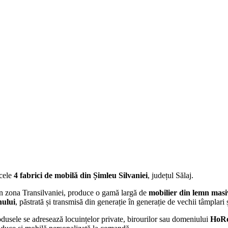
cele
4 fabrici de mobilă din Șimleu Silvaniei
, județul Sălaj.
în zona Transilvaniei,
produce o gamă largă de
mobilier din lemn mas
nului
, păstrată și transmisă din generație în generație de vechii tâmplari 
dusele se adresează locuințelor private, birourilor sau domeniului
HoR