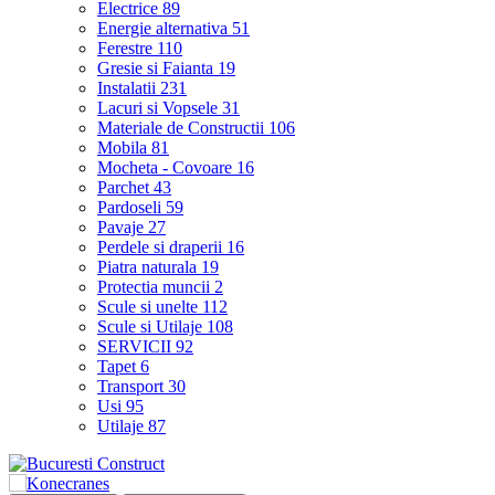
Electrice
89
Energie alternativa
51
Ferestre
110
Gresie si Faianta
19
Instalatii
231
Lacuri si Vopsele
31
Materiale de Constructii
106
Mobila
81
Mocheta - Covoare
16
Parchet
43
Pardoseli
59
Pavaje
27
Perdele si draperii
16
Piatra naturala
19
Protectia muncii
2
Scule si unelte
112
Scule si Utilaje
108
SERVICII
92
Tapet
6
Transport
30
Usi
95
Utilaje
87