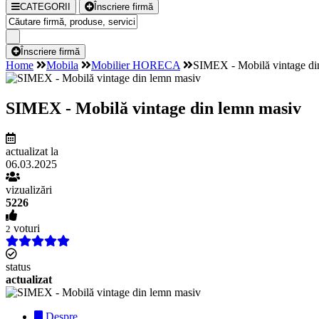
CATEGORII
Înscriere firmă
Înscriere firmă
Home
Mobila
Mobilier HORECA
SIMEX - Mobilă vintage di
SIMEX - Mobilă vintage din lemn masiv
actualizat la
06.03.2025
vizualizări
5226
voturi
2
status
actualizat
Despre