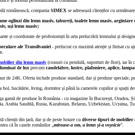
duce și mobilă personalizată la comandă.
obilă românească, compania
SIMEX
se adresează clienților cu următoare
ame oglinzi din lemn masiv, tabureți, toalete lemn masiv, argintare 
siv, uși lemn masiv;
mante și coordonate de profesioniști în arta prelucrării lemnului și design
seculare ale Transilvaniei
- prelucrat cu maximă atenție și finisat cu aju
n.
obilier din lemn masiv
(ceasuri cu pendulă, suporturi de flori), iar în
iluminat de lux
precum
candelabre, lustre, plafoniere, aplice, lamp
i aur de 24K. Oferta include produse standard, dar și produse speciale, pe
hol, bucătărie, living, dormitor și până la camerele copiilor și spații des
reaga gamă de produse în România - cu magazine în București, Oradea, Și
a, Arabia Saudită, Rusia, Kazahstan, Belarus, Uzbekistan, Ucraina, Tur
ptă clienții din țară, dar și de peste hotare cu
diverse tipuri de mobilier 
entru că în casele românilor „
miroase-a om, a lemn și-a veșnici
e
”.