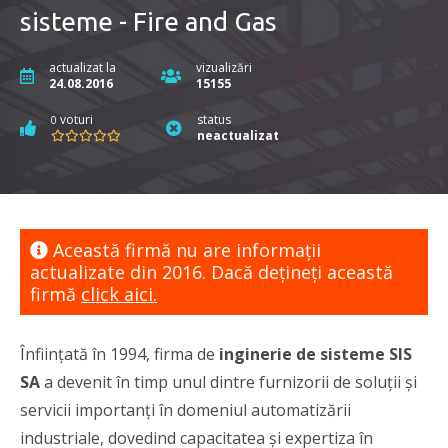
sisteme - Fire and Gas
actualizat la
vizualizări
24.08.2016
15155
voturi
status
0
neactualizat
Această firmă nu are informaţii
actualizate din 2016. Dacă dețineți această
firmă
click aici.
Înființată în 1994, firma de
inginerie de sisteme SIS
SA
a devenit în timp unul dintre furnizorii de soluții și
servicii importanți în domeniul automatizării
industriale, dovedind capacitatea și expertiza în