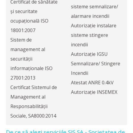
Certificat de sănătate
sisteme semnalizare/
și securitate
alarmare incendii
ocupațională ISO
Autorizație instalare
18001:2007
sisteme stingere
Sistem de
incendii
management al
Autorizație IGSU
securității
Semnalizare/ Stingere
informaționale ISO
Incendii
27001:2013
Atestat ANRE 0.4kV
Certificat Sistemul de
Autorizație INSEMEX
Management al
Responsabilității
Sociale, SA8000:2014
De ce să alegi serviciile SIS SA - Societatea de