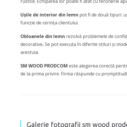
rustice. Echiparea lor poate fi atât cu feronerie a
Ușile de interior din lemn
pot fi de două tipuri: 
funcție de cerința clientului.
Obloanele din lemn
rezolvă problemele de confide
decorative
.
Se pot executa în diferite stiluri și mod
acestuia.
SM WOOD PRODCOM
este alegerea corectă pentru
de la prima privire. Firma
răspunde cu promptitudine
Galerie fotografii sm wood prod