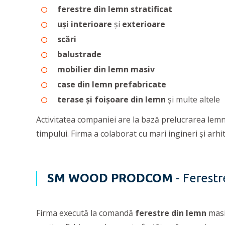
ferestre din lemn stratificat
uși interioare
și
exterioare
scări
balustrade
mobilier din lemn masiv
case din lemn prefabricate
terase și foișoare din lemn
și multe altele
Activitatea companiei are la bază prelucrarea lemnu
timpului. Firma a colaborat cu mari ingineri şi arhi
SM WOOD PRODCOM
- Ferestr
Firma execută la comandă
ferestre din lemn
masiv