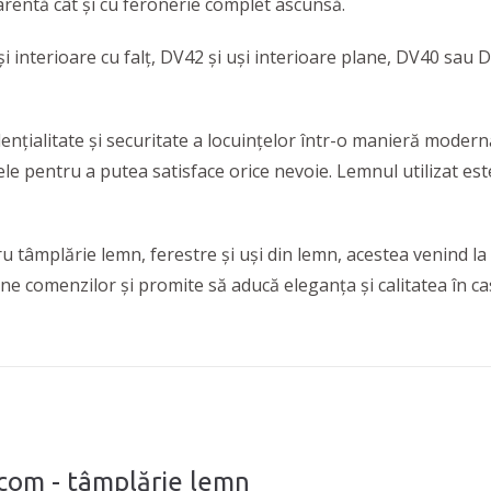
parentă cât și cu feronerie complet ascunsă.
uși interioare cu falț, DV42 și uși interioare plane, DV40 sau 
nțialitate și securitate a locuințelor într-o manieră moder
ele pentru a putea satisface orice nevoie. Lemnul utilizat este 
 tâmplărie lemn, ferestre și uși din lemn, acestea venind la
 comenzilor și promite să aducă eleganța și calitatea în cas
com - tâmplărie lemn