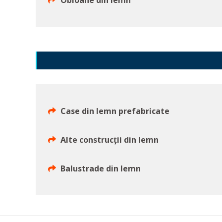
Obloane din lemn
Case din lemn prefabricate
Alte construcții din lemn
Balustrade din lemn