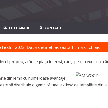
FOTOGRAFII
CONTACT
ate din 2022. Dacă dețineți această firmă
click aici.
erul propriu, atât pe piața internă, cât și pe cea externă,
tâ
plărie din lemn cu numeroase avantaje,
rește să distribuie o gamă cât mai extinsă de tâmplărie din l