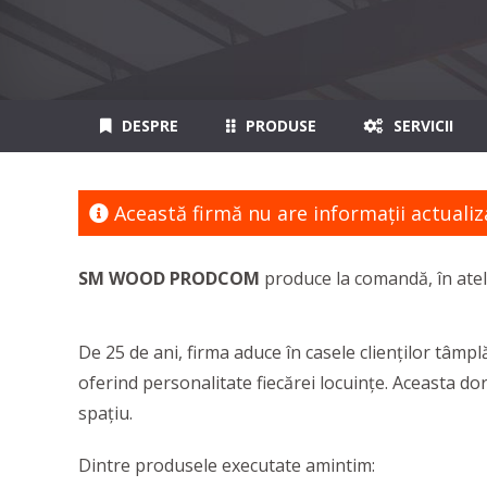
DESPRE
PRODUSE
SERVICII
Această firmă nu are informaţii actualiz
SM WOOD PRODCOM
produce la comandă, în ateli
De 25 de ani, firma aduce în casele clienților tâm
oferind personalitate fiecărei locuințe. Aceasta do
spațiu.
Dintre produsele executate amintim: