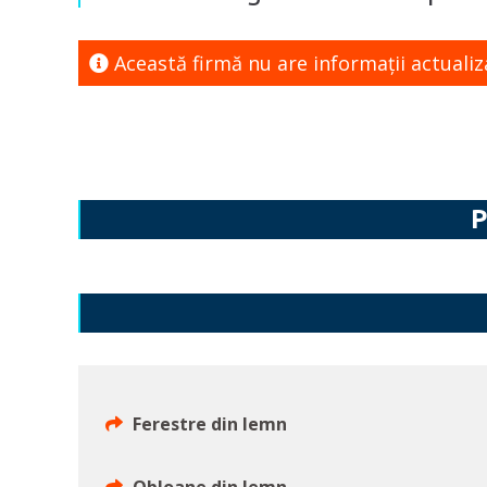
Această firmă nu are informaţii actualiz
P
Ferestre din lemn