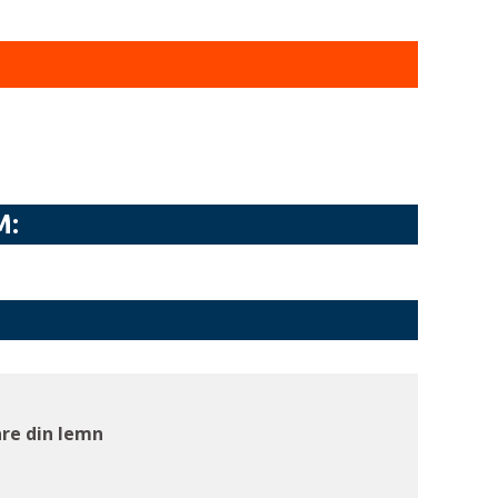
M:
are din lemn