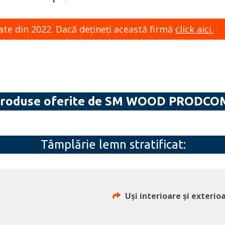
ate din 2022. Dacă dețineți această firmă
click aici.
roduse oferite de SM WOOD PRODCO
Tâmplărie lemn stratificat:
Uși interioare și exterio