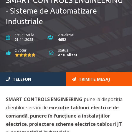
SMART CONTROLS ENGINEERING
- Sisteme de Automatizare
Industriale
actualizat la
vizualizări
21.11.2025
4652
voturi
status
2
actualizat
TELEFON
TRIMITE MESAJ
SMART CONTROLS ENGINEERING
pune la dispoziţia
clienţilor servicii de
execuţie tablouri electrice
de
comandă
,
punere în funcţiune a instalaţiilor
electrice
,
proiectare
scheme electrice tablouri JT