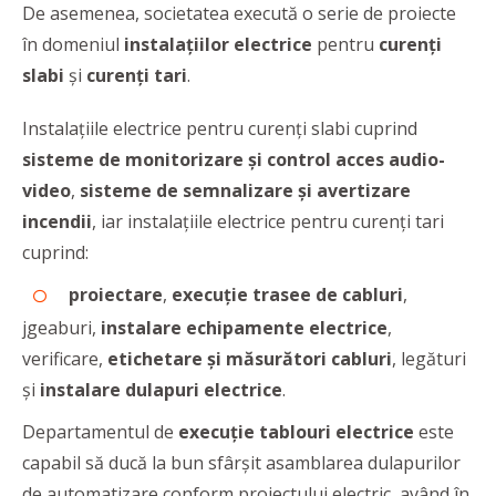
De asemenea, societatea execută o serie de proiecte
în domeniul
instalaţiilor electrice
pentru
curenţi
slabi
şi
curenţi tari
.
Instalaţiile electrice pentru curenţi slabi cuprind
sisteme de monitorizare şi control acces audio-
video
,
sisteme de semnalizare şi avertizare
incendii
, iar instalaţiile electrice pentru curenţi tari
cuprind:
proiectare
,
execuţie trasee de cabluri
,
jgeaburi,
instalare echipamente electrice
,
verificare,
etichetare şi măsurători cabluri
, legături
şi
instalare dulapuri electrice
.
Departamentul de
execuţie tablouri electrice
este
capabil să ducă la bun sfârşit asamblarea dulapurilor
de automatizare conform proiectului electric, având în