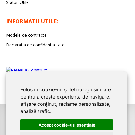
Sfaturi Utile
INFORMATII UTILE:
Modele de contracte
Declaratia de confidentialitate
Folosim cookie-uri și tehnologii similare
pentru a crește experiența de navigare,
afișare conținut, reclame personalizate,
analiză trafic.
©2026
BUCURESTI CONSTRUCT
este un serviciu de promovare online
Accept cookie-uri esenţiale
pentru firme. Proiect digital dezvoltat de
LIVE COMMUNICATIONS SRL
,