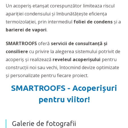
Un acoperiş etanşat corespunzător limiteaza riscul
apariţiei condensului şi îmbunătăţeşte eficienţa
termoizolaţiei, prin intermediul
foliei de condens
şi a
barierei de vapori
.
SMARTROOFS
oferă
servicii de consultanță și
consiliere
cu privire la alegerea sistemului potrivit de
acoperiș și realizează
reveleul acoperișului
pentru
construcții noi sau vechi, întocmind devize optimizate
și personalizate pentru fiecare proiect.
SMARTROOFS - Acoperișuri
pentru viitor!
Galerie de fotografii