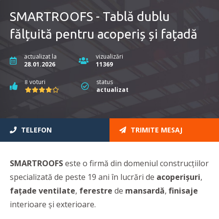
SMARTROOFS - Tablă dublu
fălțuită pentru acoperiș și fațadă
actualizat la
vizualizări
28.01.2026
11369
voturi
status
8
actualizat
TELEFON
TRIMITE MESAJ
SMARTROOFS
este o firmă din domeniul construcţiilor
specializată de peste 19 ani în lucrări de
acoperişuri
,
faţade ventilate
,
ferestre
de
mansardă
,
finisaje
interioare şi exterioare.