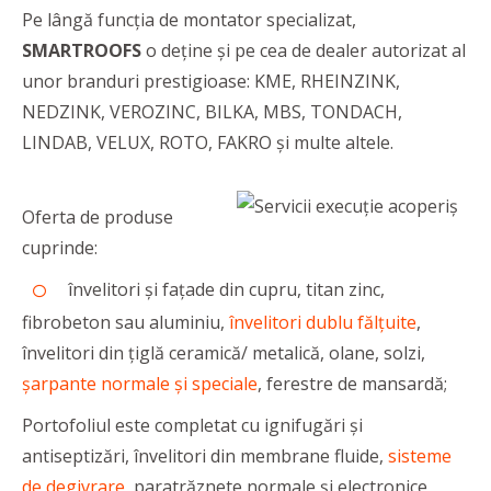
Pe lângă funcția de montator specializat,
SMARTROOFS
o deține și pe cea de dealer autorizat al
unor branduri prestigioase: KME, RHEINZINK,
NEDZINK, VEROZINC, BILKA, MBS, TONDACH,
LINDAB, VELUX, ROTO, FAKRO și multe altele.
Oferta de produse
cuprinde:
învelitori și fațade din cupru, titan zinc,
fibrobeton sau aluminiu,
învelitori dublu fălțuite
,
învelitori din țiglă ceramică/ metalică, olane, solzi,
șarpante normale și speciale
, ferestre de mansardă;
Portofoliul este completat cu ignifugări și
antiseptizări, învelitori din membrane fluide,
sisteme
de
de
givrare
, paratrăznete normale și electronice,