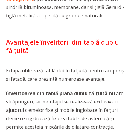
șindrilă bituminoasă, membrane, dar și țiglă Gerard -
țiglă metalică acoperită cu granule naturale.
Avantajele învelitorii din tablă dublu
fălţuită
Echipa utilizează tablă dublu fălțuită pentru acoperiș
și fațadă, care prezintă numeroase avantaje.
Învelitoarea din tablă plană dublu fălțuită
nu are
străpungeri, iar montajul se realizează exclusiv cu
ajutorul clemelor fixe și mobile înglobate în falțuri,
cleme ce rigidizează fixarea tablei de astereală și
permite acesteia mișcările de dilatare-contracție.