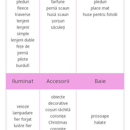
pleduri
farfurie
pleduri
fleece
pernă scaun
place mat
traverse
husă scaun
huse pentru fotolii
lenjerii
șorșuri
lenjerii
săculeți
simple
lenjerii duble
fețe de
pernă
pilote
burdufi
Iluminat
Accesorii
Baie
obiecte
decorative
veioze
coșuri răchită
lampadare
coronițe
prosoape
fier forjat
Christmas
halate
lustre fier
coronițe