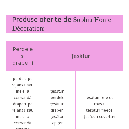
Produse oferite de
Sophia Home
:
Décoration
Perdele
și
Țesături
draperii
perdele pe
rejansă sau
inele la
țesături
comandă
perdele
țesături fețe de
draperii pe
țesături
masă
rejansă sau
draperii
țesături fleece
inele la
țesături
țesături cuverturi
comandă
tapițerii