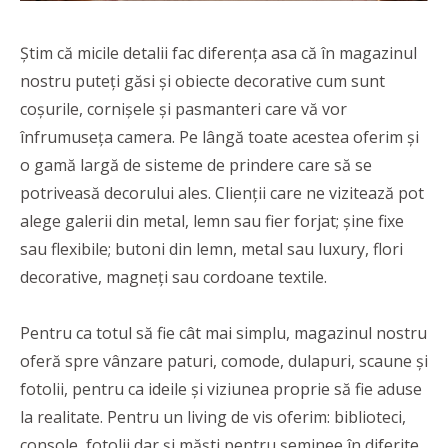
Știm că micile detalii fac diferența asa că în magazinul
nostru puteți găsi și obiecte decorative cum sunt
coșurile, cornișele și pasmanteri care vă vor
înfrumuseța camera. Pe lângă toate acestea oferim și
o gamă largă de sisteme de prindere care să se
potriveasă decorului ales. Clienții care ne vizitează pot
alege galerii din metal, lemn sau fier forjat; șine fixe
sau flexibile; butoni din lemn, metal sau luxury, flori
decorative, magneți sau cordoane textile.
Pentru ca totul să fie cât mai simplu, magazinul nostru
oferă spre vânzare paturi, comode, dulapuri, scaune și
fotolii, pentru ca ideile și viziunea proprie să fie aduse
la realitate. Pentru un living de vis oferim: biblioteci,
console, fotolii dar și măști pentru șeminee în diferite