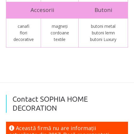
Accesorii
Butoni
canafi
magneți
butoni metal
flori
cordoane
butoni lemn
decorative
textile
butoni Luxury
Contact SOPHIA HOME
DECORATION
Această firmă nu are informaţii