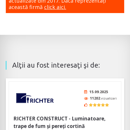
actualizate din 2017. Dacă reprezentaţi
această firmă
click aici.
Alţii au fost interesaţi şi de:
15.09.2025
11202
vizualizari
RICHTER CONSTRUCT - Luminatoare,
trape de fum și pereți cortină