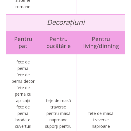
sisteme
romane
Decorațiuni
Pentru
Pentru
Pentru
pat
bucătărie
living/dinning
fețe de
pernă
fețe de
pernă decor
fețe de
pernă cu
aplicații
fețe de masă
fețe de
traverse
pernă
pentru masă
fețe de masă
brodate
naproane
traverse
cuverturi
suporți pentru
naproane