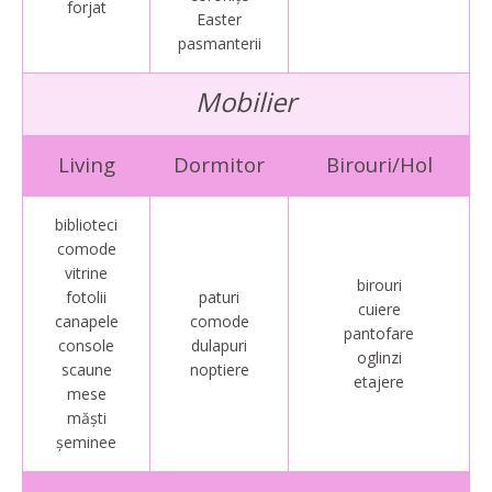
forjat
Easter
pasmanterii
Mobilier
Living
Dormitor
Birouri/Hol
biblioteci
comode
vitrine
birouri
fotolii
paturi
cuiere
canapele
comode
pantofare
console
dulapuri
oglinzi
scaune
noptiere
etajere
mese
măști
șeminee