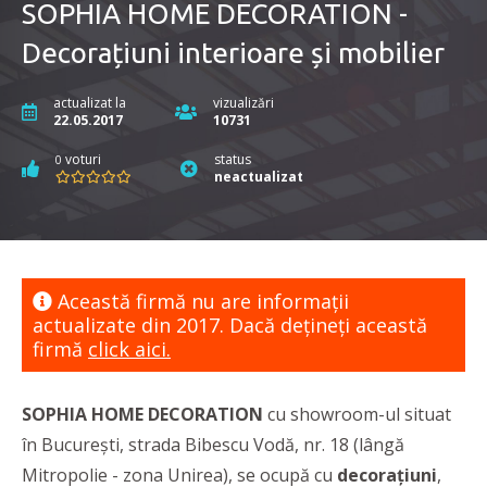
SOPHIA HOME DECORATION -
Decorațiuni interioare și mobilier
actualizat la
vizualizări
22.05.2017
10731
voturi
status
0
neactualizat
Această firmă nu are informaţii
actualizate din 2017. Dacă dețineți această
firmă
click aici.
SOPHIA HOME DECORATION
cu showroom-ul situat
în București, strada Bibescu Vodă, nr. 18 (lângă
Mitropolie - zona Unirea), se ocupă cu
decorațiuni
,