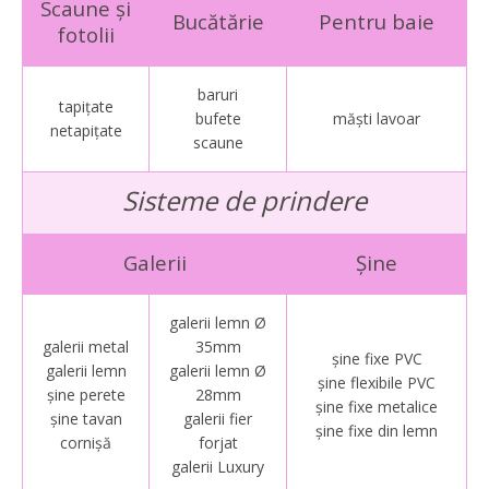
Scaune și
Bucătărie
Pentru baie
fotolii
baruri
tapițate
bufete
măști lavoar
netapițate
scaune
Sisteme de prindere
Galerii
Șine
galerii lemn Ø
galerii metal
35mm
șine fixe PVC
galerii lemn
galerii lemn Ø
șine flexibile PVC
șine perete
28mm
șine fixe metalice
șine tavan
galerii fier
șine fixe din lemn
cornișă
forjat
galerii Luxury