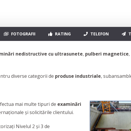
FOTOGRAFII
RATING
TELEFON
T
aminări nedistructive cu ultrasunete
,
pulberi magnetice
,
ntru diverse categorii de
produse industriale
, subansamble
efectua mai multe tipuri de
examinări
naţionale şi solicitările clientului.
orizați Nivelul 2 și 3 de