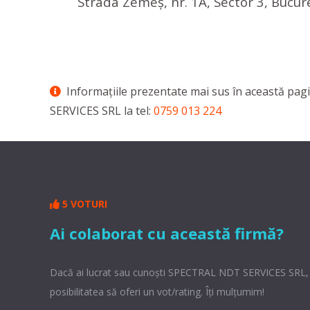
Strada Zemeș, nr. 1A, Sector 3, Bucur
Informaţiile prezentate mai sus în această pagi
SERVICES SRL la tel:
0759 013 224
5 VOTURI
Ai colaborat cu această firmă?
Dacă ai lucrat sau cunoşti SPECTRAL NDT SERVICES SRL, 
posibilitatea să oferi un vot/rating. Îți mulțumim!