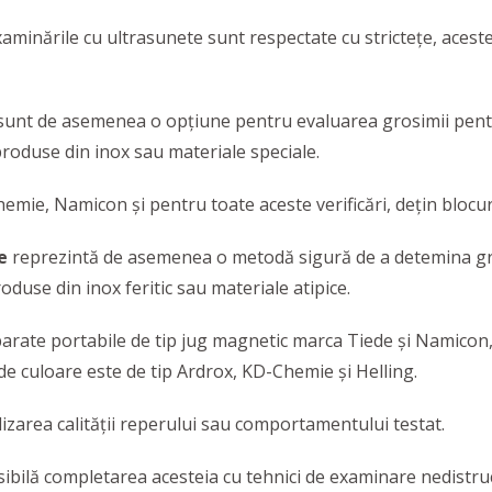
minările cu ultrasunete sunt respectate cu strictețe, aceste
unt de asemenea o opțiune pentru evaluarea grosimii pentru
 produse din inox sau materiale speciale.
mie, Namicon și pentru toate aceste verificări, dețin blocuri
e
reprezintă de asemenea o metodă sigură de a detemina gro
roduse din inox feritic sau materiale atipice.
rate portabile de tip jug magnetic marca Tiede și Namicon, lăm
de culoare este de tip Ardrox, KD-Chemie și Helling.
izarea calității reperului sau comportamentului testat.
bilă completarea acesteia cu tehnici de examinare nedistruct