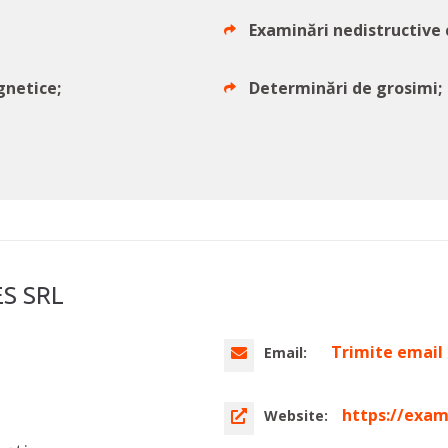
Examinări nedistructive 
gnetice;
Determinări de grosimi;
ES SRL
Trimite email
Email:
https://exam
Website: