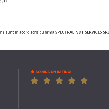
ești
nă sunt în acord scris cu firma
SPECTRAL NDT SERVICES SR
ACORDĂ UN RATING:
ai