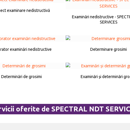
iect examinare nedistructivă
Examinări nedistructive - SPEC
SERVICES
rator examinări nedistructive
Determinare grosimi
Determinări de grosimi
Examinări și determinări gro
rvicii oferite de SPECTRAL NDT SERVIC