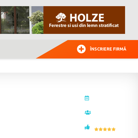
ÎNSCRIERE FIRMĂ
actualizat la
26.09.2025
vizualizări
14624
voturi
5