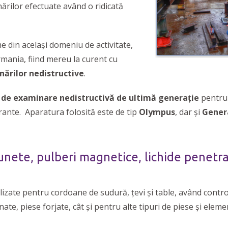
nărilor efectuate având o ridicată
e din același domeniu de activitate,
ermania, fiind mereu la curent cu
ărilor nedistructive
.
de examinare nedistructivă de ultimă generație
pentru 
trante. Aparatura folosită este de tip
Olympus
, dar și
Genera
unete, pulberi magnetice, lichide penetr
lizate pentru cordoane de sudură, țevi și table, având contr
ate, piese forjate, cât și pentru alte tipuri de piese și elemen