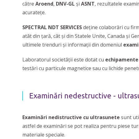
către
Aroend
,
DNV-GL
și
ASNT
, rezultatele exami
acuratețe.
SPECTRAL NDT SERVICES
deţine colaborări cu firm
atât din țară, cât și din Statele Unite, Canada și G
ultimele trenduri și informaţii din domeniul
examin
Laboratorul societății este dotat cu
echipamente 
testări cu particule magnetice sau cu lichide pene
Examinări nedestructive - ultras
Examinări nedistructive cu ultrasunete
sunt uti
astfel de examinări se pot realiza pentru piese turn
materiale speciale.