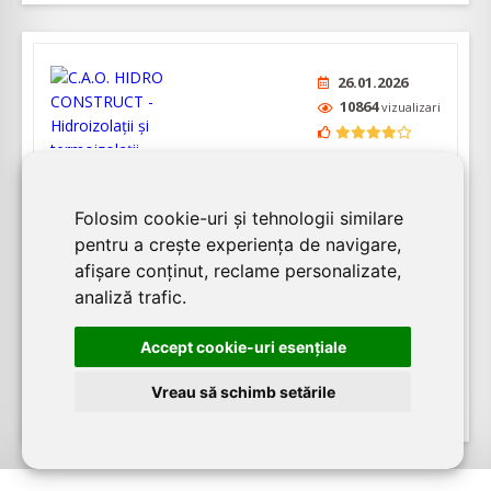
26.01.2026
10864
vizualizari
C.A.O. HIDRO CONSTRUCT - Hidroizolaţii
şi termoizolaţii profesionale
Folosim cookie-uri și tehnologii similare
pentru a crește experiența de navigare,
C.A.O. HIDRO CONSTRUCT oferă soluții optime de
afișare conținut, reclame personalizate,
hidroizolații pentru construcții civile și construcții
analiză trafic.
industriale. Cu peste 17 ani de activitate în domeniu,
firma este specializată și în servicii de alpinism utilitar,
Accept cookie-uri esenţiale
amenajări și reamenajări în con...
Vreau să schimb setările