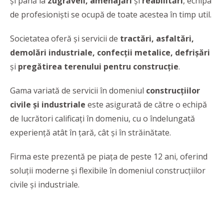
și până la
zugrăveli, amenajări
și
reabilitări
, echipa
de profesioniști se ocupă de toate acestea în timp util.
Societatea oferă și servicii de
tractări, asfaltări,
demolări industriale, confecții metalice, defrișări
și
pregătirea terenului pentru construcție
.
Gama variată de servicii în domeniul
construcțiilor
civile și industriale
este asigurată de către o echipă
de lucrători calificați în domeniu, cu o îndelungată
experiență atât în țară, cât și în străinătate.
Firma este prezentă pe piaţa de peste 12 ani, oferind
soluţii moderne şi flexibile în domeniul construcţiilor
civile şi industriale.