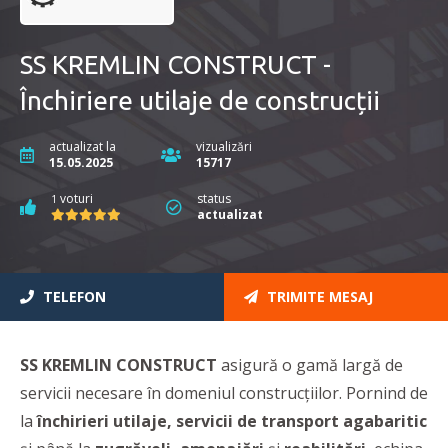
SS KREMLIN CONSTRUCT -
Închiriere utilaje de construcții
actualizat la
vizualizări
15.05.2025
15717
voturi
status
1
actualizat
TELEFON
TRIMITE MESAJ
SS KREMLIN CONSTRUCT
asigură o gamă largă de
servicii necesare în domeniul construcțiilor. Pornind de
la
închirieri utilaje, servicii de transport agabaritic